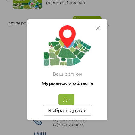
отзывов" 4 неделя
Итоги розыгрыша "Марафон
отзывов" 3 неделя
Бесплатная доставка от
500руб.
Ваш регион
Мурманск и область
Цены от производителя!
Да
Бонусная программа
Выбрать другой
Связаться с нами
+7(8152)‑78‑88‑88
+7(8152)‑78‑01‑55