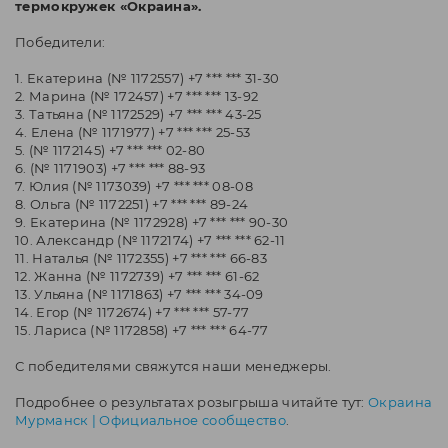
термокружек «Окраина».
Победители:
1. Екатерина (№ 1172557) +7 *** *** 31-30
2. Марина (№ 172457) +7 *** *** 13-92
3. Татьяна (№ 1172529) +7 *** *** 43-25
4. Елена (№ 1171977) +7 *** *** 25-53
5. (№ 1172145) +7 *** *** 02-80
6. (№ 1171903) +7 *** *** 88-93
7. Юлия (№ 1173039) +7 *** *** 08-08
8. Ольга (№ 1172251) +7 *** *** 89-24
9. Екатерина (№ 1172928) +7 *** *** 90-30
10. Александр (№ 1172174) +7 *** *** 62-11
11. Наталья (№ 1172355) +7 *** *** 66-83
12. Жанна (№ 1172739) +7 *** *** 61-62
13. Ульяна (№ 1171863) +7 *** *** 34-09
14. Егор (№ 1172674) +7 *** *** 57-77
15. Лариса (№ 1172858) +7 *** *** 64-77
С победителями свяжутся наши менеджеры.
Подробнее о результатах розыгрыша читайте тут:
Окраина
Мурманск | Официальное сообщество
.