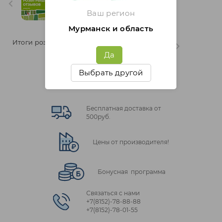
отзывов" 26 неделя
Ваш регион
Мурманск и область
Итоги розыгрыша "Марафон
отзывов" 24 неделя
Да
Выбрать другой
Бесплатная доставка от
500руб.
Цены от производителя!
Бонусная программа
Связаться с нами
+7(8152)‑78‑88‑88
+7(8152)‑78‑01‑55