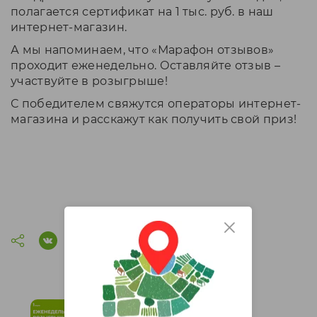
полагается сертификат на 1 тыс. руб. в наш
интернет-магазин.
А мы напоминаем, что «Марафон отзывов»
проходит еженедельно. Оставляйте отзыв –
участвуйте в розыгрыше!
С победителем свяжутся операторы интернет-
магазина и расскажут как получить свой приз!
Итоги розыгрыша "Марафон