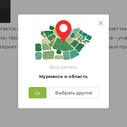
ается сертификат на 1 тыс. руб. в наш интернет-м
в» проходит еженедельно. Оставляйте отзыв – уча
ернет-магазина и расскажут как получить свой пр
Ваш регион
Мурманск и область
Да
Выбрать другой