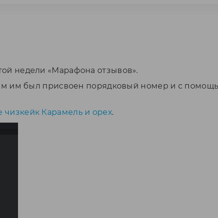
той недели «Марафона отзывов».
всем им был присвоен порядковый номер и с помо
ke чизкейк Карамель и орех
.