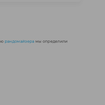
щью
рандомайзера
мы определили