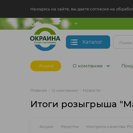
Находясь на сайте, вы даете согласие на обрабо
Мурманск и МО
Каталог
О компании
Поку
Акции
Главная
•
О компании
•
Новости
Итоги розыгрыша "М
Акции
Рецепты
Контроль качества PI