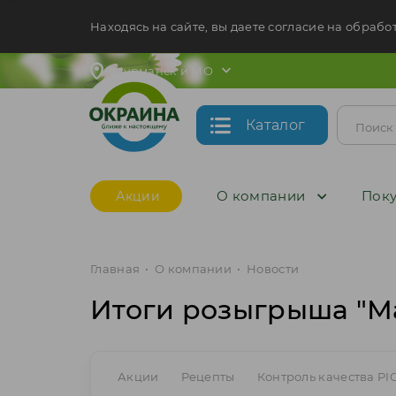
Находясь на сайте, вы даете согласие на обрабо
Мурманск и МО
Каталог
О компании
Поку
Акции
Главная
•
О компании
•
Новости
Итоги розыгрыша "Ма
Акции
Рецепты
Контроль качества PI