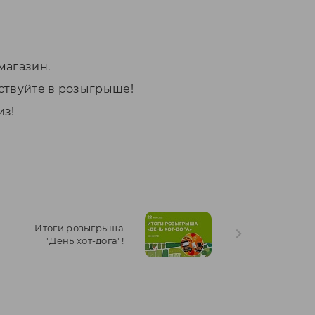
-магазин.
ствуйте в розыгрыше!
из!
Итоги розыгрыша
"День хот-дога"!