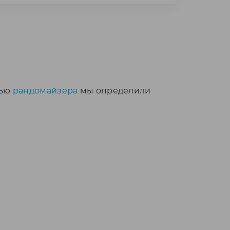
щью
рандомайзера
мы определили