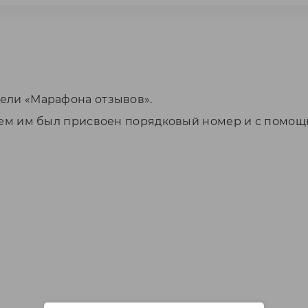
дели «Марафона отзывов».
 всем им был присвоен порядковый номер и с помо
.