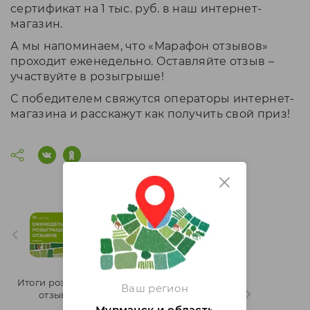
сертификат на 1 тыс. руб. в наш интернет-
магазин.
А мы напоминаем, что «Марафон отзывов»
проходит еженедельно. Оставляйте отзыв –
участвуйте в розыгрыше!
С победителем свяжутся операторы интернет-
магазина и расскажут как получить свой приз!
Итоги розыгрыша "Марафон
отзывов" 45 неделя 2025
года
Итоги розыгрыша "Марафон
Ваш регион
отзывов" 43 неделя 2025
года
Мурманск и область