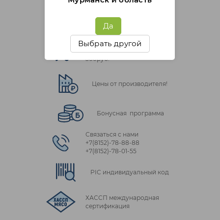
Да
Выбрать другой
Бесплатная доставка от
500руб.
Цены от производителя!
Бонусная программа
Связаться с нами
+7(8152)‑78‑88‑88
+7(8152)‑78‑01‑55
PIC индивидуальный код
ХАССП международная
сертификация