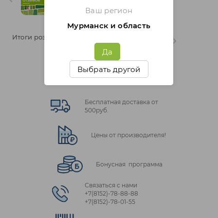
отзывов" 8 неделя
Ваш регион
Мурманск и область
Итоги розыгрыша "Марафон
отзывов" 6 неделя
Да
Выбрать другой
Бесплатная доставка от
500руб.
Цены от производителя!
Бонусная программа
Связаться с нами
+7(8152)‑78‑88‑88
+7(8152)‑78‑01‑55