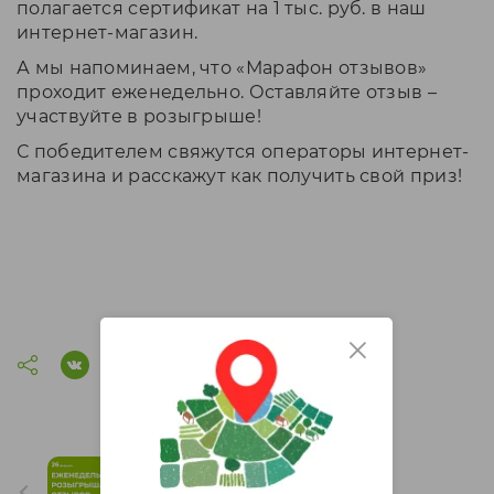
полагается сертификат на 1 тыс. руб. в наш
интернет-магазин.
А мы напоминаем, что «Марафон отзывов»
проходит еженедельно. Оставляйте отзыв –
участвуйте в розыгрыше!
С победителем свяжутся операторы интернет-
магазина и расскажут как получить свой приз!
Итоги розыгрыша "Марафон