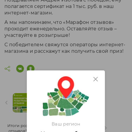
полагается сертификат на 1 тыс. руб. в наш
интернет-магазин.
А мы напоминаем, что «Марафон отзывов»
проходит еженедельно. Оставляйте отзыв –
участвуйте в розыгрыше!
С победителем свяжутся операторы интернет-
магазина и расскажут как получить свой приз!
Итоги розыгрыша "Марафон
отзывов" 9 неделя 2026 года
Ваш регион
Итоги розыгрыша "Марафон
отзывов" 7 неделя 2026 года