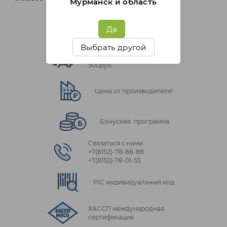
Мурманск и область
Да
Выбрать другой
Бесплатная доставка от
500руб.
Цены от производителя!
Бонусная программа
Связаться с нами
+7(8152)‑78‑88‑88
+7(8152)‑78‑01‑55
PIC индивидуальный код
ХАССП международная
сертификация