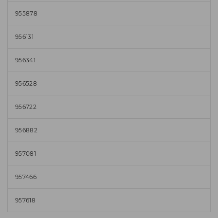
955878
956131
956341
956528
956722
956882
957081
957466
957618