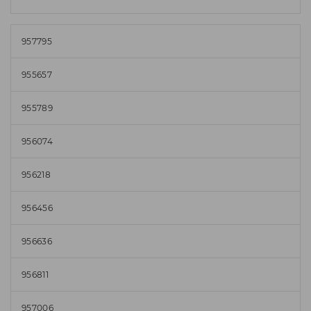
957795
955657
955789
956074
956218
956456
956636
956811
957006