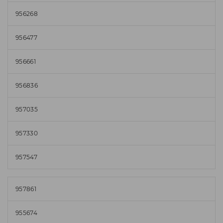
956268
956477
956661
956836
957035
957330
957547
957861
955674