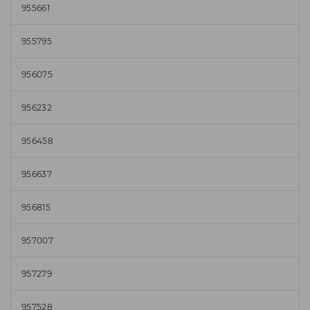
955661
955795
956075
956232
956458
956637
956815
957007
957279
957528