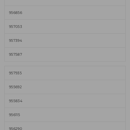
956856
957053
957394
957587
957935
955692
955834
956115
956290