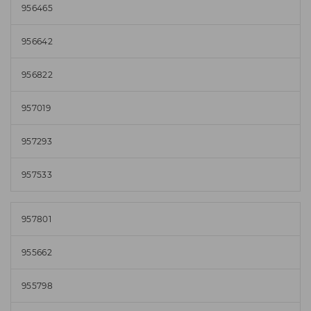
956465
956642
956822
957019
957293
957533
957801
955662
955798