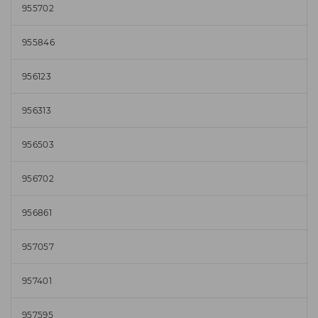
955702
955846
956123
956313
956503
956702
956861
957057
957401
957595