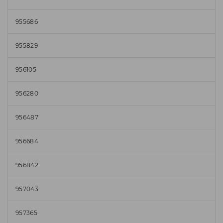
955686
955829
956105
956280
956487
956684
956842
957043
957365