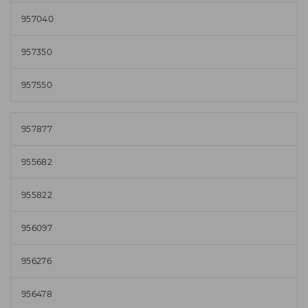
957040
957350
957550
957877
955682
955822
956097
956276
956478