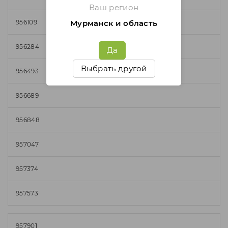
Ваш регион
956109
Мурманск и область
956284
Да
Выбрать другой
956493
956689
956848
957047
957374
957573
957901