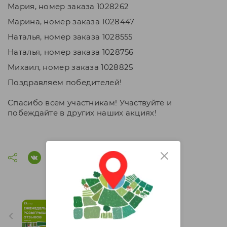
Мария,
номер заказа 1028262
Марина,
номер заказа 1028447
Наталья,
номер заказа 1028555
Наталья,
номер заказа 1028756
Михаил,
номер заказа
1028825
Поздравляем победителей!
Спасибо всем участникам! Участвуйте и
побеждайте в других наших акциях!
Еженедельные Итоги
розыгрыша "Марафон
отзывов" 42 неделя