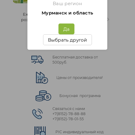
Ваш регион
Мурманск и область
Еженедельные Итоги
розыгрыша "Марафон
отзывов" 41 неделя
Да
Выбрать другой
Бесплатная доставка от
500руб.
Цены от производителя!
Бонусная программа
Связаться с нами
+7(8152)‑78‑88‑88
+7(8152)‑78‑01‑55
PIC индивидуальный код