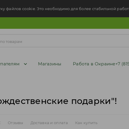
тку файлов cookie. Это необходимо для более стабильной работ
пателям
Магазины
Работа в Окраине
+7 (81
ождественские подарки"!
C
Отзывы
Доставка и оплата
Как купить