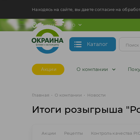
Находясь на сайте, вы даете согласие на обрабо
Мурманск и МО
Каталог
О компании
Поку
Акции
Главная
•
О компании
•
Новости
Итоги розыгрыша "Р
Акции
Рецепты
Контроль качества PI