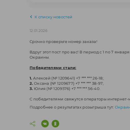
К списку новостей
12.01.2026
Срочно проверьте номер заказа!
Вдруг этот пост про вас! В период с 1 по 7 янв
Окраины.
Победителями стали:
1.
Алексей (№ 1209641) +7 *** *** 26-18;
2.
Оксана (№ 1209677) +7 *** *** 38-97;
3.
Юлия (№ 1209576) +7 *** *** 56-40.
С победителями свяжутся операторы интернет-
Подробнее о результатах розыгрыша тут:
Окраин