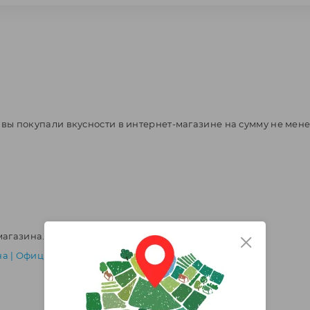
аря вы покупали вкусности в интернет-магазине на сумму не ме
магазина.
а | Официальное сообщество
.