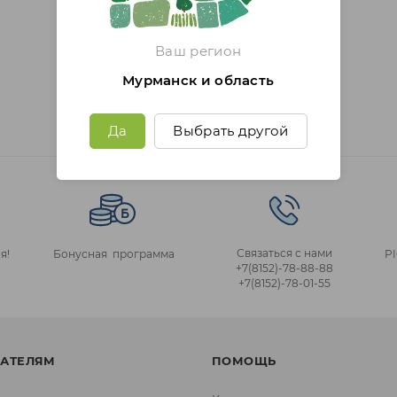
Ваш регион
Мурманск и область
Да
Выбрать другой
Связаться с нами
я!
Бонусная программа
P
+7(8152)‑78‑88‑88
+7(8152)‑78‑01‑55
АТЕЛЯМ
ПОМОЩЬ