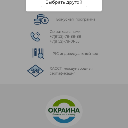
Выбрать другой
Цены от производителя!
Бонусная программа
Связаться с нами
+7(8152)‑78‑88‑88
+7(8152)‑78‑01‑55
PIC индивидуальный код
ХАССП международная
сертификация