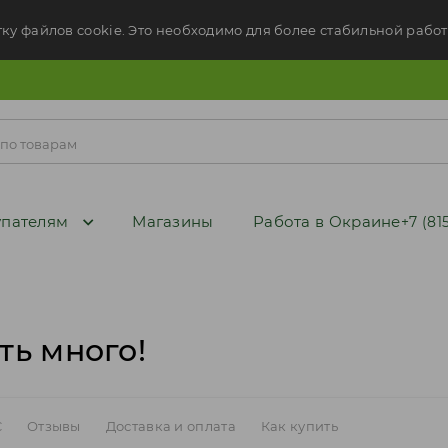
тку файлов cookie. Это необходимо для более стабильной работ
пателям
Магазины
Работа в Окраине
+7 (81
ть много!
C
Отзывы
Доставка и оплата
Как купить