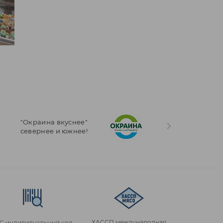
"Окраина вкуснее"
севернее и южнее!
ХАССП международная
IC индивидуальный код