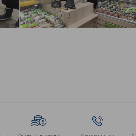
Связаться с нами
я!
Бонусная программа
P