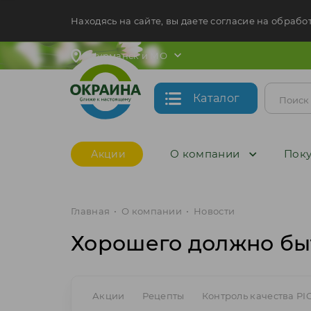
Находясь на сайте, вы даете согласие на обрабо
Мурманск и МО
Каталог
О компании
Поку
Акции
Главная
•
О компании
•
Новости
Хорошего должно бы
Акции
Рецепты
Контроль качества PI