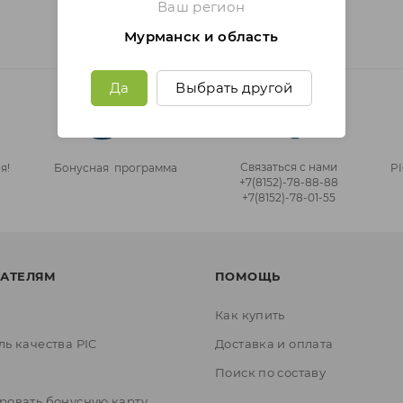
Ваш регион
Мурманск и область
Да
Выбрать другой
Связаться с нами
я!
Бонусная программа
P
+7(8152)‑78‑88‑88
+7(8152)‑78‑01‑55
АТЕЛЯМ
ПОМОЩЬ
Как купить
ль качества PIC
Доставка и оплата
ы
Поиск по составу
ровать бонусную карту