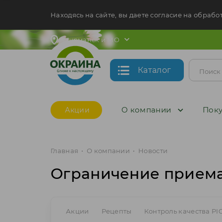
Находясь на сайте, вы даете согласие на обрабо
Мурманск и МО
Каталог
О компании
Поку
Акции
Главная
•
О компании
•
Новости
Ограничение приема
Акции
Рецепты
Контроль качества PI