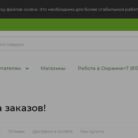
тку файлов cookie. Это необходимо для более стабильной работ
пателям
Магазины
Работа в Окраине
+7 (81
 заказов!
C
Отзывы
Доставка и оплата
Как купить