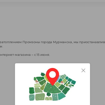
о затоплением Промзоны города Мурманска, мы приостанавлив
ы.
тернет-магазина – с 15 июня.