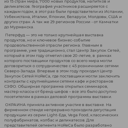
из 15 стран мира, 7000 новых продуктов, напитков и
деликатесов. География участников расширяется с
каждым годом, в этот раз были представители из Испании,
Узбекистана, Италии, Японии, Беларуси, Молдовы, США и
других стран. А так же 29 регионов России - от Камчатки
до Мурманска.
Петерфуд — это не только крупнейшая выставка
продуктов, но и ключевое бизнес-событие
продовольственной отрасли региона. Главным в
программе, уже традиционно, стал Центр Закупок Сетей,
который в этом году отметил свое 20-летие, в рамках
которого поставщики продуктов со всего мира могли
договориться о сотрудничестве с 45 розничными сетями
Северо-Запада. Впервые в этом году проходил Центр
Закупок Сетей HoReCa, где поставщики могли заключить
контракты с крупнейшими сетями кафе и ресторанов
СЗФО. Обширная программа открытых семинаров,
мастер-классы от бренд-шефов – все это было доступно
посетителям в рамках деловой программы выставки.
ОКРАИНА приняла активное участие в выставке. На
фирменном стенде непрерывно проходила дегустация
продукции из серии Light-Еда, Vega Food, классических
полуфабрикатов, колбас и деликатесов. Для
представителей сегмента HoReCa было разработано