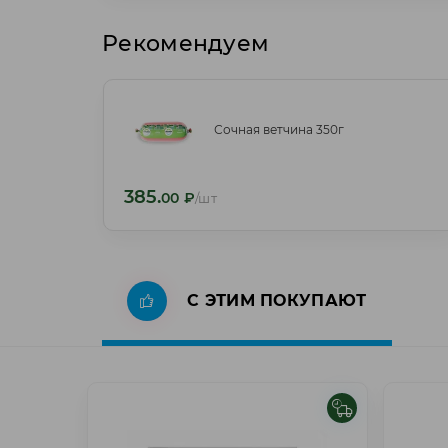
Рекомендуем
Сочная ветчина 350г
Сочная ветчина 350г
385.
385.
00
₽
/шт
00
₽
/шт
С ЭТИМ ПОКУПАЮТ