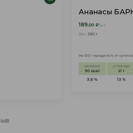
Ананасы БАРК
189.
00
₽
/шт
Вес:
580 г
На 100 г продукта % от суточ
калории
углеводы
90 ккал
21 г
3,6 %
13 %
ЗЫВ