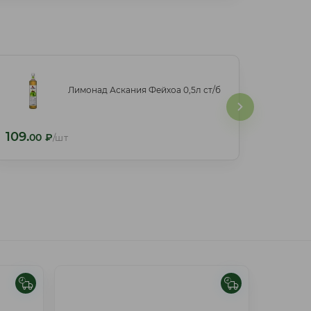
Лимонад Аскания Фейхоа 0,5л ст/б
Лимонад Аскания Фейхоа 0,5л ст/б
109.
109.
00
₽
/шт
00
₽
/шт