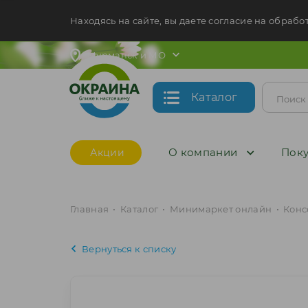
Находясь на сайте, вы даете согласие на обрабо
Мурманск и МО
Каталог
О компании
Поку
Акции
Главная
•
Каталог
•
Минимаркет онлайн
•
Конс
Вернуться к списку