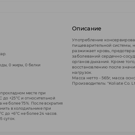
Описание
Употребление консервирова
пищеварительной системы, н
разжижает кровь, предотвра
хар.
заболеваний сердечно-сосуд
органов дыхания. Кроме того
воды, 0 жиры, 0 белки
восстановлению после знач
нагрузок.
Масса нетто - 565г, масса осн
Производитель: "Koliate Co. L
и прохладном месте при
C до +25°С и относительной
а не более 75%. После вскрытия
анить в холодильнике при
°С до +6°С не более 24 часов.
5 суток.