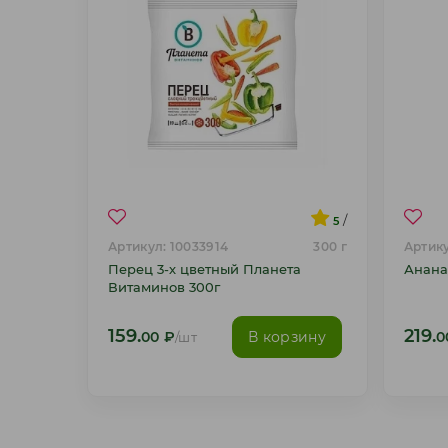
/
5
Артикул: 10033914
300 г
Артику
Перец 3-х цветный Планета
Анана
Витаминов 300г
159.
219.
В корзину
00
₽
/шт
0