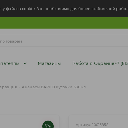
тку файлов cookie. Это необходимо для более стабильной работ
пателям
Магазины
Работа в Окраине
+7 (81
ервация
•
Ананасы БАРКО Кусочки 580мл
Артикул 10015858