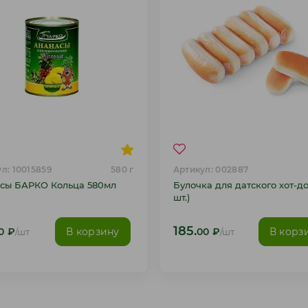
л: 10015859
580 г
Артикул: 002887
сы БАРКО Кольца 580мл
Булочка для датского хот-до
шт.)
185.
В корзину
В корз
0
₽
/шт
00
₽
/шт