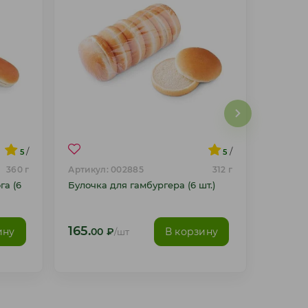
/
/
5
5
360 г
Артикул: 002885
312 г
га (6
Булочка для гамбургера (6 шт.)
165.
ину
В корзину
00
₽
/шт