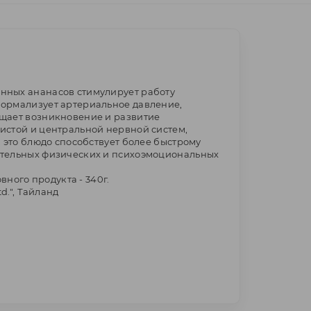
нных ананасов стимулирует работу
ормализует артериальное давление,
щает возникновение и развитие
истой и центральной нервной систем,
, это блюдо способствует более быстрому
ительных физических и психоэмоциональных
овного продукта - 340г.
td.", Тайланд