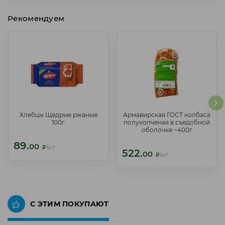
Рекомендуем
Хлебцы Щедрые ржаные
Армавирская ГОСТ колбаса
Хлебцы Щедрые ржаные
Армавирская ГОСТ колбаса
100г
полукопченая в съедобной
100г
полукопченая в съедобной
оболочке ~400г
оболочке ~400г
89.
89.
00
00
₽
/шт
₽
/шт
522.
522.
00
00
₽
/шт
₽
/шт
С ЭТИМ ПОКУПАЮТ