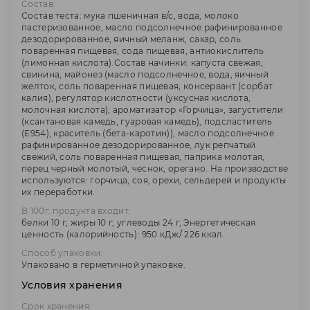
Состав:
Состав теста: мука пшеничная в/с, вода, молоко
пастеризованное, масло подсолнечное рафинированное
дезодорированное, яичный меланж, сахар, соль
поваренная пищевая, сода пищевая, антиокислитель
(лимонная кислота).Состав начинки: капуста свежая,
свинина, майонез (масло подсолнечное, вода, яичный
желток, соль поваренная пищевая, консервант (сорбат
калия), регулятор кислотности (уксусная кислота,
молочная кислота), ароматизатор «Горчица», загустители
(ксантановая камедь, гуаровая камедь), подсластитель
(Е954), краситель (бета-каротин)), масло подсолнечное
рафинированное дезодорированное, лук репчатый
свежий, соль поваренная пищевая, паприка молотая,
перец черный молотый, чеснок, орегано. На производстве
используются: горчица, соя, орехи, сельдерей и продукты
их переработки.
В 100г. продукта входит:
белки 10 г, жиры 10 г, углеводы 24 г, Энергетическая
ценность (калорийность): 950 кДж/ 226 ккал.
Способ упаковки:
Упаковано в герметичной упаковке.
Условия хранения
Срок хранения: