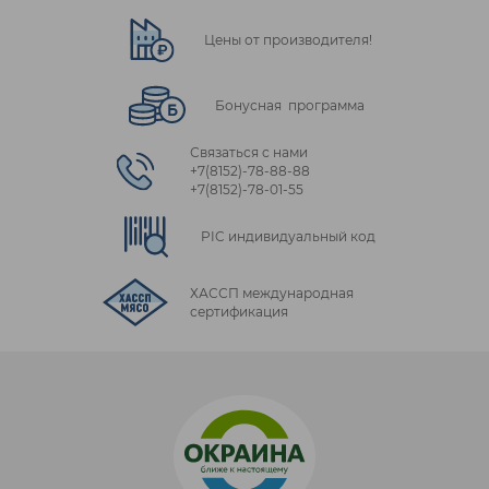
Цены от производителя!
Бонусная программа
Связаться с нами
+7(8152)‑78‑88‑88
+7(8152)‑78‑01‑55
PIC индивидуальный код
ХАССП международная
сертификация