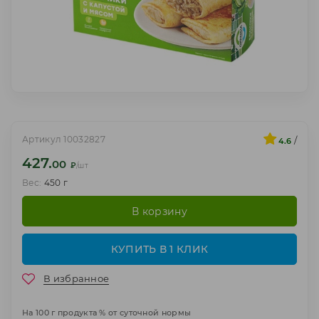
Артикул 10032827
/
4.6
427.
00
₽
/шт
Вес:
450 г
В корзину
КУПИТЬ В 1 КЛИК
В избранное
На 100 г продукта % от суточной нормы