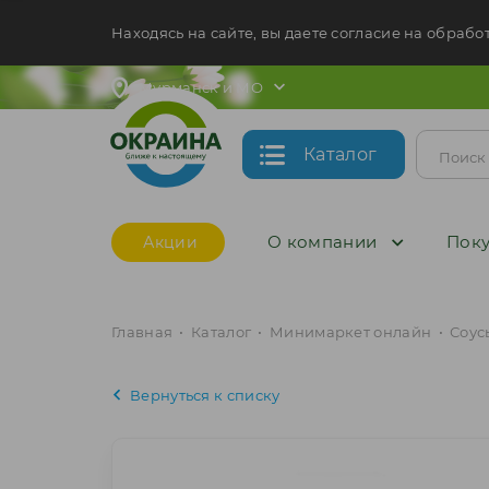
Находясь на сайте, вы даете согласие на обрабо
Мурманск и МО
Каталог
О компании
Поку
Акции
Главная
•
Каталог
•
Минимаркет онлайн
•
Соус
Вернуться к списку