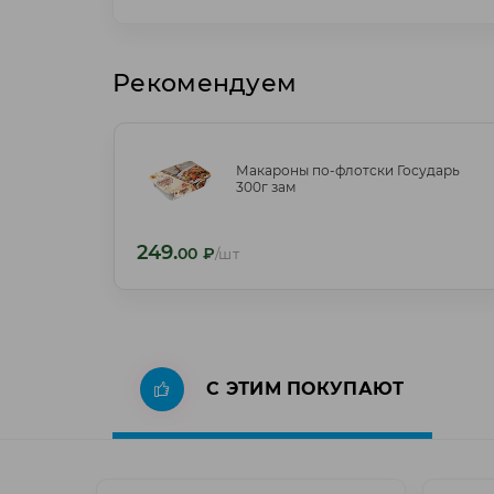
Рекомендуем
Макароны по-флотски Государь
Макароны по-флотски Государь
300г зам
300г зам
249.
249.
00
₽
/шт
00
₽
/шт
С ЭТИМ ПОКУПАЮТ