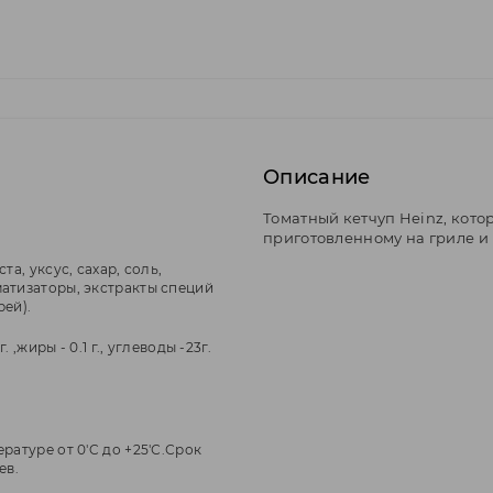
Описание
Томатный кетчуп Heinz, кото
приготовленному на гриле и 
та, уксус, сахар, соль,
атизаторы, экстракты специй
рей).
г. ,жиры - 0.1 г., углеводы -23г.
ратуре от 0'C до +25'С.Срок
ев.