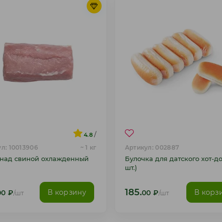
/
4.8
л: 10013906
~ 1 кг
Артикул: 002887
над свиной охлажденный
Булочка для датского хот-до
шт.)
185.
В корзину
В корз
00
₽
/шт
00
₽
/шт