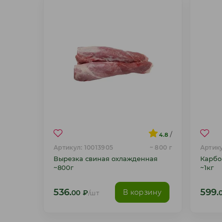
/
4.8
Артикул: 10013905
~ 800 г
Артику
Вырезка свиная охлажденная
Карбо
~800г
~1кг
536.
599.
В корзину
00
₽
/шт