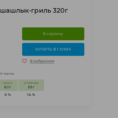
 шашлык-гриль 320г
В корзину
КУПИТЬ В 1 КЛИК
В избранное
ной нормы
жиры
углеводы
0,1 г
23 г
0 %
14 %