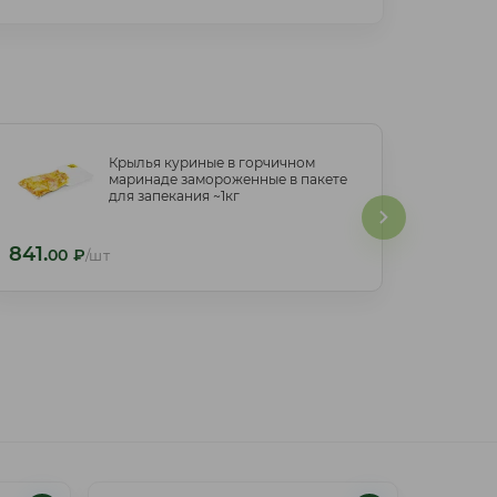
Крылья куриные в горчичном
Крылья куриные в горчичном
маринаде замороженные в пакете
маринаде замороженные в пакете
для запекания ~1кг
для запекания ~1кг
841.
841.
00
₽
/шт
00
₽
/шт