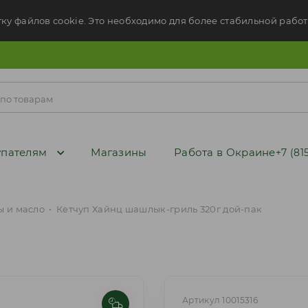
тку файлов cookie. Это необходимо для более стабильной работ
пателям
Магазины
Работа в Окраине
+7 (81
ы и масло
•
Кетчуп Хайнц шашлык-гриль 320г дой-пак
Артикул 10015316