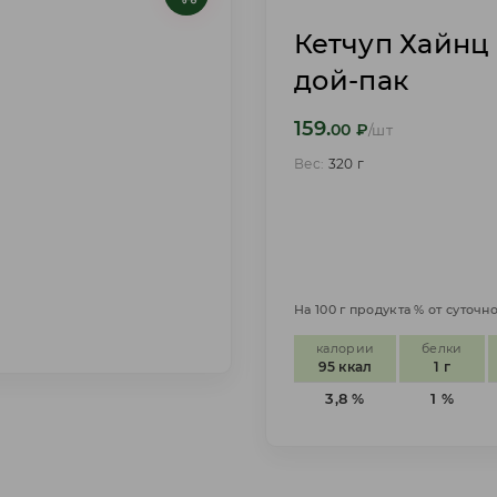
Кетчуп Хайнц
дой-пак
159.
00
₽
/шт
Вес:
320 г
На 100 г продукта % от суточ
калории
белки
95 ккал
1 г
3,8 %
1 %