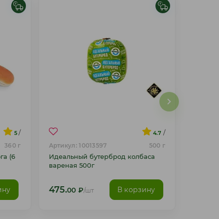
/
/
5
4.7
360 г
Артикул: 10013597
500 г
га (6
Идеальный бутерброд колбаса
вареная 500г
475.
ину
В корзину
00
₽
/шт