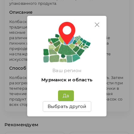
упакованного продукта.
Описание
Колбаски Кнекер Окраина –
традиционные немецкие колбаски. Сочные,
мясные колбаски идеально сочетаются с
различными соусами. Трудно представить себе
пикник или хот-дог без Кнекеров! Дома или на
природе, их не нужно резать – бери, кусай и
наслаждайся подлинным вкусом мяса. Оцените
искусство немецких мастеров.
Способ приготовления
Ваш регион
Колбаски предварительно нужно разморозить. Затем
Мурманск и область
разогревать колбаски на жарочной поверхности при
температуре от 110 до 120 C до золотистой корочки в
течение 30 минут периодически переворачивая
Да
продукт для равномерного прогревания колбасок со
всех сторон.
Выбрать другой
Рекомендуем