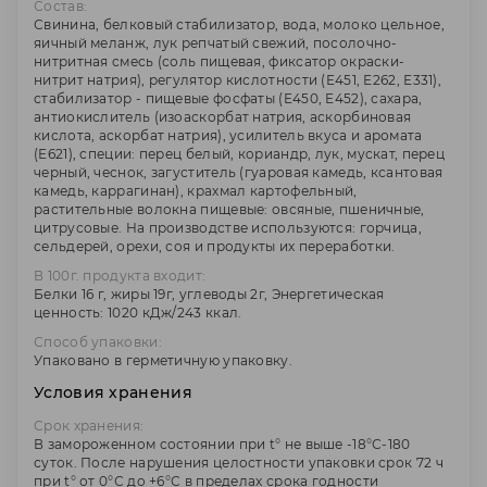
Состав:
Свинина, белковый стабилизатор, вода, молоко цельное,
яичный меланж, лук репчатый свежий, посолочно-
нитритная смесь (соль пищевая, фиксатор окраски-
нитрит натрия), регулятор кислотности (Е451, Е262, Е331),
стабилизатор - пищевые фосфаты (Е450, Е452), сахара,
антиокислитель (изоаскорбат натрия, аскорбиновая
кислота, аскорбат натрия), усилитель вкуса и аромата
(Е621), специи: перец белый, кориандр, лук, мускат, перец
черный, чеснок, загуститель (гуаровая камедь, ксантовая
камедь, каррагинан), крахмал картофельный,
растительные волокна пищевые: овсяные, пшеничные,
цитрусовые. На производстве используются: горчица,
сельдерей, орехи, соя и продукты их переработки.
В 100г. продукта входит:
Белки 16 г, жиры 19г, углеводы 2г, Энергетическая
ценность: 1020 кДж/243 ккал.
Способ упаковки:
Упаковано в герметичную упаковку.
Условия хранения
Срок хранения:
В замороженном состоянии при t° не выше -18°С-180
суток. После нарушения целостности упаковки срок 72 ч
при t° от 0°С до +6°С в пределах срока годности