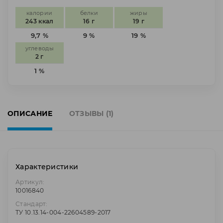
калории
белки
жиры
243 ккал
16 г
19 г
9,7 %
9 %
19 %
углеводы
2 г
1 %
ОПИСАНИЕ
ОТЗЫВЫ (1)
Характеристики
Артикул:
10016840
Стандарт:
ТУ 10.13.14-004-22604589-2017