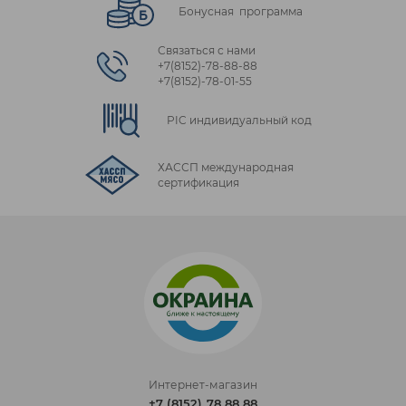
Бонусная программа
Связаться с нами
+7(8152)‑78‑88‑88
+7(8152)‑78‑01‑55
PIC индивидуальный код
ХАССП международная
сертификация
Интернет-магазин
+7 (8152) 78 88 88