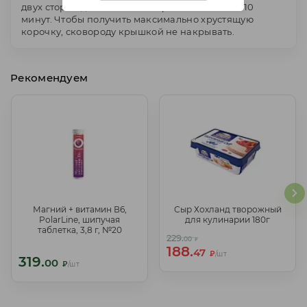
двух сторон до золотистой корочки в течение 10
минут. Чтобы получить максимально хрустящую
корочку, сковороду крышкой не накрывать.
Рекомендуем
Магний + витамин В6,
Сыр Хохланд творожный
Магний + витамин В6,
Сыр Хохланд творожный
PolarLine, шипучая
для кулинарии 180г
PolarLine, шипучая таблетка,
для кулинарии 180г
таблетка, 3,8 г, №20
3,8 г, №20
229.
229.
00
00
₽
₽
188.
188.
47
47
₽
/шт
₽
/шт
319.
319.
00
00
₽
/шт
₽
/шт