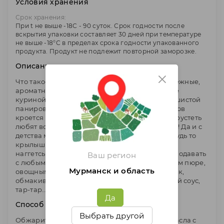
Условия хранения
Срок хранения:
При t не выше -18С - 90 суток. Срок годности после
вскрытия упаковки составляет 30 дней при температуре
не выше -18°С в пределах срока годности упакованного
продукта. Продукт не подлежит повторной заморозке.
Описание
Что такое куриные стиксы? Это золотистые, нежные,
ароматные палочки, приготовленные из филе
куриной грудки и обсыпанные хрустящей пушистой
панировкой. Основная фишка куриных стиксов
кроется в самом названии – ХРУСТЯЩИЕ! А хрустеть
любят все без исключения: и взрослые и дети! Да и с
детства мы привыкли к хрустящей курочке: будь то
крылышки, запеченные в духовке ножки или
наггетсы. Хрустящие куриные стиксы можно подавать
Ваш регион
с любым гарниром: со спагетти, картофельным пюре,
Мурманск и область
овощным салатом, или хрустеть ими просто так,
обмакивая в различные соусы: кетчуп, сырный соус,
тар-тар…. Кол-во продукта в упаковке – 23 шт.
Да
Способ приготовления
Выбрать другой
Обжарить стиксы в небольшом количестве масла с