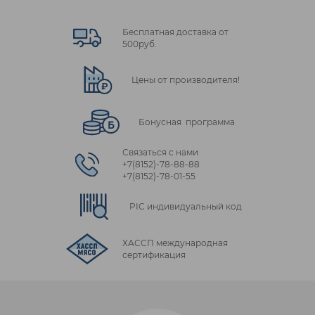
Бесплатная доставка от
500руб.
Цены от производителя!
Бонусная программа
Связаться с нами
+7(8152)‑78‑88‑88
+7(8152)‑78‑01‑55
PIC индивидуальный код
ХАССП международная
сертификация