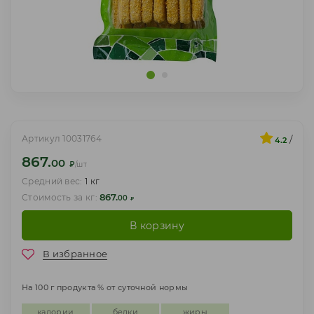
Артикул 10031764
/
4.2
867.
00
₽
/шт
Средний вес:
1 кг
867.
Стоимость за кг:
00
₽
В корзину
В избранное
На 100 г продукта % от суточной нормы
калории
белки
жиры