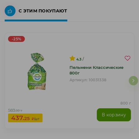
С ЭТИМ ПОКУПАЮТ
-25%
/
4.3
Пельмени Классические
800г
Артикул: 10031338
800 г
583.
00
₽
В корзину
437.
25
₽
/шт