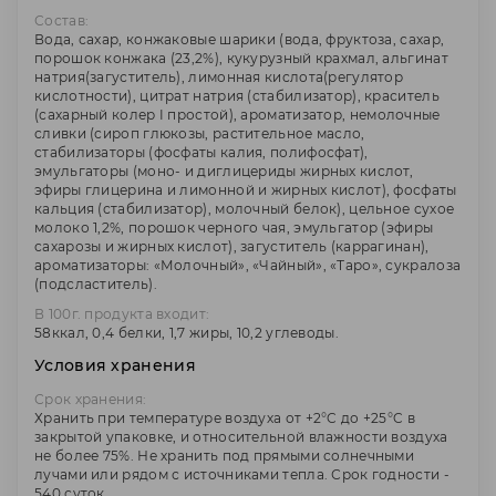
Состав:
Вода, сахар, конжаковые шарики (вода, фруктоза, сахар,
порошок конжака (23,2%), кукурузный крахмал, альгинат
натрия(загуститель), лимонная кислота(регулятор
кислотности), цитрат натрия (стабилизатор), краситель
(сахарный колер I простой), ароматизатор, немолочные
сливки (сироп глюкозы, растительное масло,
стабилизаторы (фосфаты калия, полифосфат),
эмульгаторы (моно- и диглицериды жирных кислот,
эфиры глицерина и лимонной и жирных кислот), фосфаты
кальция (стабилизатор), молочный белок), цельное сухое
молоко 1,2%, порошок черного чая, эмульгатор (эфиры
сахарозы и жирных кислот), загуститель (каррагинан),
ароматизаторы: «Молочный», «Чайный», «Таро», сукралоза
(подсластитель).
В 100г. продукта входит:
58ккал, 0,4 белки, 1,7 жиры, 10,2 углеводы.
Условия хранения
Срок хранения:
Хранить при температуре воздуха от +2°C до +25°C в
закрытой упаковке, и относительной влажности воздуха
не более 75%. Не хранить под прямыми солнечными
лучами или рядом с источниками тепла. Срок годности -
540 суток.