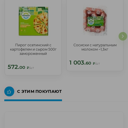
Пирог осетинский с
Сосиски с натуральным
Пирог осетинский с
Сосиски с натуральным
картофелем и сыром 500г
молоком ~1,3кг
картофелем и сыром 500г
молоком ~1,3кг
замороженный
замороженный
1 003.
1 003.
60
60
₽
/шт
₽
/шт
572.
572.
00
00
₽
/шт
₽
/шт
С ЭТИМ ПОКУПАЮТ