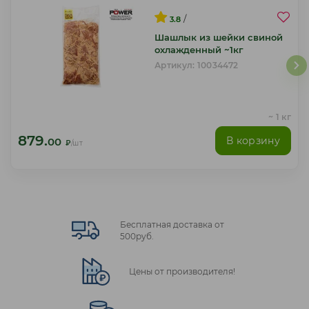
/
3.8
Шашлык из шейки свиной
охлажденный ~1кг
Артикул: 10034472
~ 1 кг
879.
В корзину
00
₽
/шт
Бесплатная доставка от
500руб.
Цены от производителя!