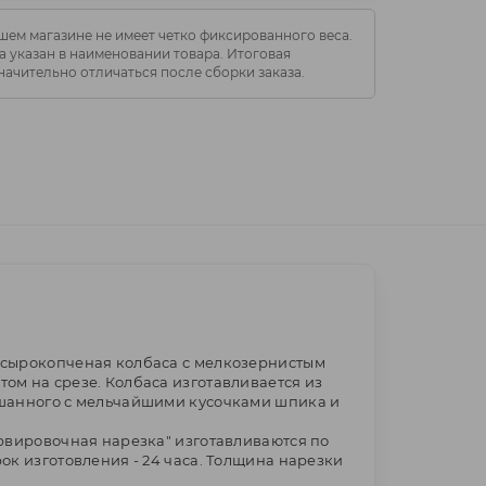
шем магазине не имеет четко фиксированного веса.
 указан в наименовании товара. Итоговая
начительно отличаться после сборки заказа.
 сырокопченая колбаса с мелкозернистым
ом на срезе. Колбаса изготавливается из
шанного с мельчайшими кусочками шпика и
ервировочная нарезка" изготавливаются по
ок изготовления - 24 часа. Толщина нарезки