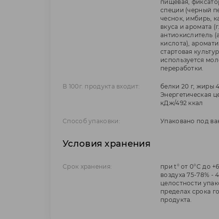
пищевая, фиксато
специи (черный пе
чеснок, имбирь, к
вкуса и аромата (
антиокислитель (
кислота), аромати
стартовая культур
используется мол
переработки.
В 100г. продукта входит:
белки 20 г, жиры 4
Энергетическая це
кДж/492 ккал
Способ упаковки:
Упаковано под ва
Условия хранения
Срок хранения:
при t° от 0°C до 
воздуха 75-78% - 
целостности упаков
пределах срока г
продукта.