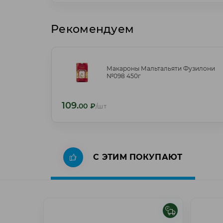
Рекомендуем
Макароны Мальтальяти Фузилони
Макароны Мальтальяти Фузилони
№098 450г
№098 450г
109.
109.
00
₽
/шт
00
₽
/шт
С ЭТИМ ПОКУПАЮТ