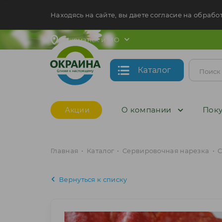
Находясь на сайте, вы даете согласие на обрабо
Мурманск и МО
Каталог
О компании
Поку
Акции
Главная
•
Каталог
•
Сервировочная нарезка
•
С
Вернуться к списку