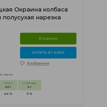
кая Окраина колбаса
 полусухая нарезка
В корзину
КУПИТЬ В 1 КЛИК
В избранное
ной нормы
жиры
углеводы
44 г
4 г
44 %
3 %