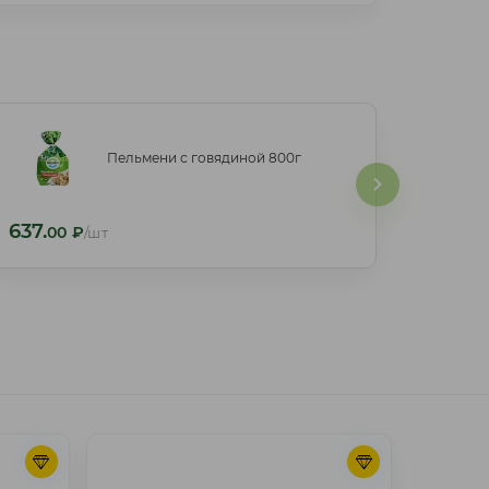
Пельмени с говядиной 800г
Пельмени с говядиной 800г
637.
637.
00
₽
/шт
00
₽
/шт