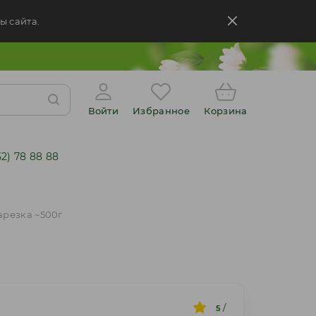
ы сайта.
Войти
Избранное
Корзина
52) 78 88 88
арезка ~500г
/
5