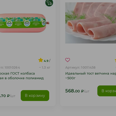
/
4.9
л: 10010264
~ 1.3 кг
Артикул: 10011458
рская ГОСТ колбаса
Идеальный тост ветчина на
ая в оболочке полиамид
~500г
568.
В корз
00
₽
/шт
.
В корзину
70
₽
/шт