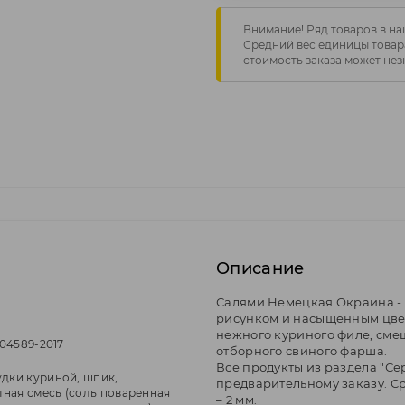
Внимание! Ряд товаров в на
Средний вес единицы товара
стоимость заказа может нез
Описание
Салями Немецкая Окраина -
рисунком и насыщенным цвет
нежного куриного филе, сме
604589-2017
отборного свиного фарша.
Все продукты из раздела "С
удки куриной, шпик,
предварительному заказу. Ср
ная смесь (соль поваренная
– 2 мм.