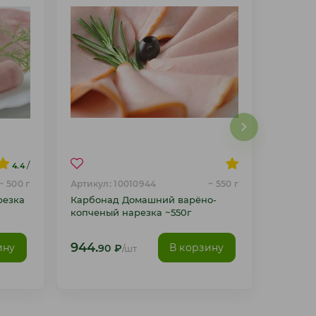
/
4.4
~ 500 г
Артикул: 10010944
~ 550 г
резка
Карбонад Домашний варёно-
копченый нарезка ~550г
944.
ину
В корзину
90
₽
/шт