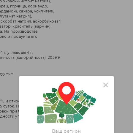
р окраски-нитрит натрия),
рец, горчица, кориандр,
ардамон), сахара, усилитель
глутамат натрия),
аскорбат натрия, аскорбиновая
затор, краситель (кармин),
а. На производстве
око и продукты его
4 г, углеводы 4 г.
нность (калорийность): 2059.9
куумом.
+6°C и относительной влажности
45 суток. После нарушения
ки при t° от 0°С до +6°C -12 ч в
одности упакованного
Ваш регион