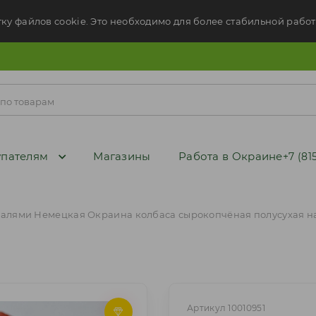
тку файлов cookie. Это необходимо для более стабильной работ
пателям
Магазины
Работа в Окраине
+7 (81
алями Немецкая Окраина колбаса сырокопчёная полусухая н
Артикул 10010951