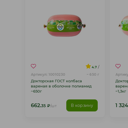
/
4.7
Артикул: 10010230
~ 650 г
Артику
Докторская ГОСТ колбаса
Докто
вареная в оболочке полиамид
варен
~650г
~1,3кг
662.
1 324
В корзину
35
₽
/шт