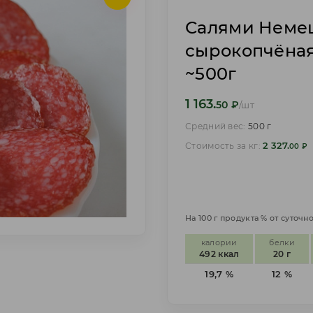
Салями Немец
сырокопчёная
~500г
1 163.
50
₽
/шт
Средний вес:
500 г
2 327.
Стоимость за кг:
00
₽
На 100 г продукта % от суточ
калории
белки
492 ккал
20 г
19,7 %
12 %