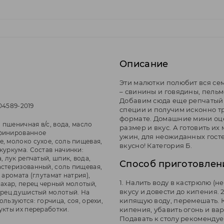
Описание
Эти малютки полюбит вся се
– свинины и говядины, пель
Добавим сюда еще репчатый 
604589-2019
специи и получим исконно т
формате. Домашние мини оцен
а пшеничная в/с, вода, масло
размер и вкус. А готовить их
финированное
ужин, для неожиданных гостей
, молоко сухое, соль пищевая,
вкусно! Категория Б.
куркума. Состав начинки:
, лук репчатый, шпик, вода,
Способ приготовлен
стеризованный, соль пищевая,
 аромата (глутамат натрия),
1. Налить воду в кастрюлю (не
сахар, перец черный молотый,
вкусу и довести до кипения.
ерец душистый молотый. На
кипящую воду, перемешать. К
льзуются: горчица, соя, орехи,
укты их переработки.
кипения, убавить огонь и вар
Подавать к столу рекомендуе