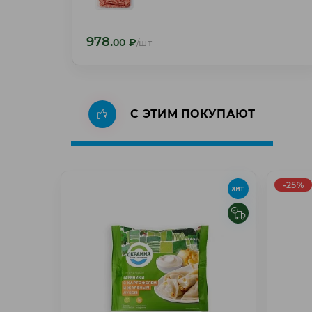
978.
978.
00
₽
/шт
00
₽
/шт
С ЭТИМ ПОКУПАЮТ
-25%