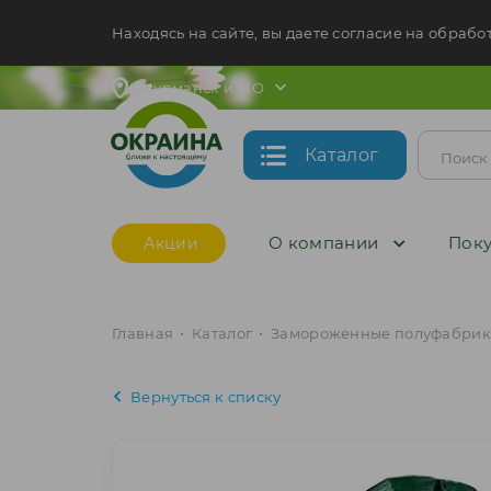
Находясь на сайте, вы даете согласие на обрабо
Мурманск и МО
Каталог
О компании
Поку
Акции
Главная
•
Каталог
•
Замороженные полуфабрик
Вернуться к списку