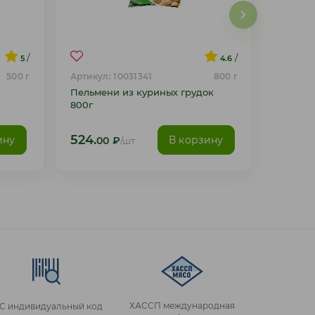
/
/
5
4.6
500 г
Артикул: 10031341
800 г
Пельмени из куриных грудок
800г
524.
ину
В корзину
00
₽
/шт
ХАССП международная
IC индивидуальный код