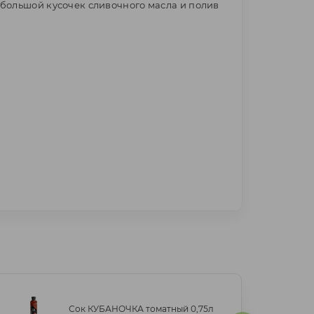
большой кусочек сливочного масла и полив
Сок КУБАНОЧКА томатный 0,75л
Сок КУБАНОЧКА томатный 0,75л