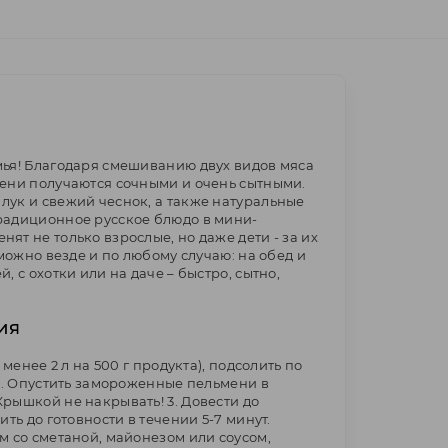
мья! Благодаря смешиванию двух видов мяса
мени получаются сочными и очень сытными.
лук и свежий чеснок, а также натуральные
радиционное русское блюдо в мини-
ят не только взрослые, но даже дети - за их
 можно везде и по любому случаю: на обед и
, с охотки или на даче – быстро, сытно,
ия
 менее 2 л на 500 г продукта), подсолить по
 2. Опустить замороженные пельмени в
рышкой не накрывать! 3. Довести до
ить до готовности в течении 5-7 минут.
м со сметаной, майонезом или соусом,