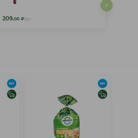
209.
209.
00
₽
/шт
00
₽
/шт