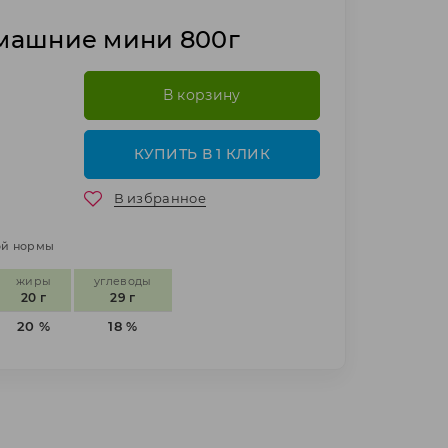
машние мини 800г
В корзину
КУПИТЬ В 1 КЛИК
В избранное
ной нормы
жиры
углеводы
20 г
29 г
20 %
18 %