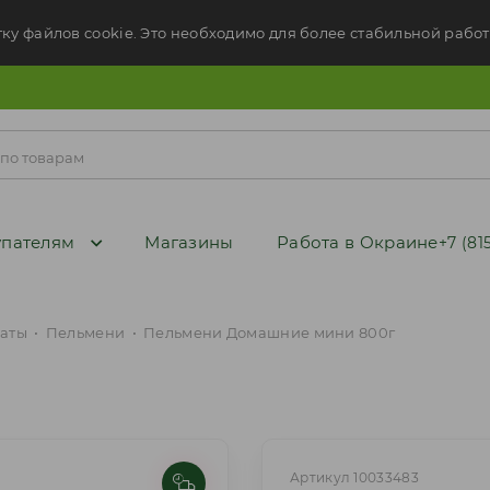
тку файлов cookie. Это необходимо для более стабильной работ
пателям
Магазины
Работа в Окраине
+7 (81
аты
•
Пельмени
•
Пельмени Домашние мини 800г
Артикул 10033483