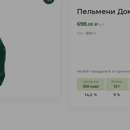
Пельмени До
698.
00
₽
/шт
Вес:
800 г
На 100 г продукта % от суточ
калории
белки
356 ккал
15 г
14,2 %
9 %