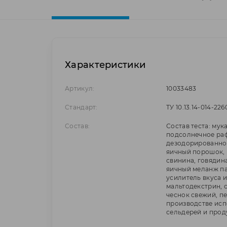
Характеристики
Артикул:
10033483
Стандарт:
ТУ 10.13.14-014-22
Состав:
Состав теста: мук
подсолнечное ра
дезодорированное
яичный порошок, 
свинина, говядина
яичный меланж па
усилитель вкуса и
мальтодекстрин, 
чеснок свежий, п
производстве испо
сельдерей и прод