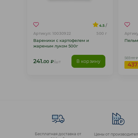
/
4.5
Артикул: 10030922
500 г
Артику
Вареники с картофелем и
Пельм
жареным луком 500г
583.
00
₽
241.
В корзину
00
₽
/шт
437
Бесплатная доставка от
Цены от производител