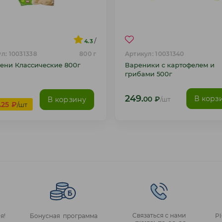
/
4.3
л: 10031338
800 г
Артикул: 10031340
ени Классические 800г
Вареники с картофелем и
грибами 500г
249.
В корз
В корзину
00
₽
/шт
.
25
₽
/шт
Связаться с нами
я!
Бонусная программа
P