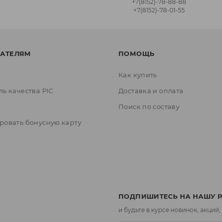
+7(8152)‑78‑88‑88
+7(8152)‑78‑01‑55
АТЕЛЯМ
ПОМОЩЬ
Как купить
ль качества PIC
Доставка и оплата
ы
Поиск по составу
ровать бонусную карту
ПОДПИШИТЕСЬ НА НАШУ 
и будьте в курсе новинок, акций,