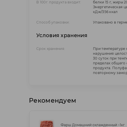
В 100г. продукта входит:
белки 15 г, жиры 20
Энергетическая це
кДж/356 ккал
Способ упаковки:
Упаковано в герм
Условия хранения
Срок хранения:
При температуре н
нарушения целост
30 суток при темп
пределах общего 
продукта. Полуфа
повторному замо
Рекомендуем
Фарш Домашний охлажденный ~1кг
Фарш Домашний охлажденный ~1кг