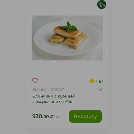
/
4.8
Артикул: 001957
~ 1 кг
Блинчики с курицей
замороженные ~1кг
930.
В корзину
00
₽
/шт