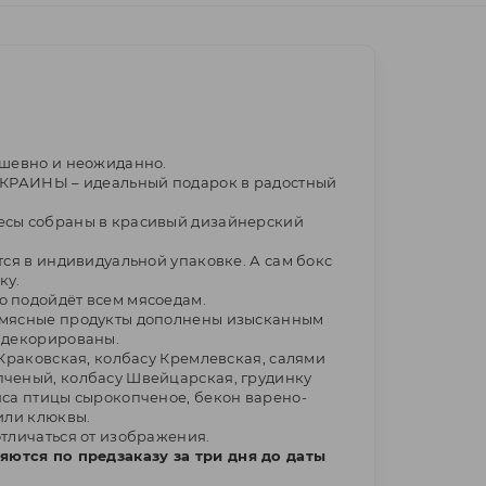
ушевно и неожиданно.
ОКРАИНЫ – идеальный подарок в радостный
есы собраны в красивый дизайнерский
тся в индивидуальной упаковке. А сам бокс
ку.
 подойдёт всем мясоедам.
 мясные продукты дополнены изысканным
 декорированы.
 Краковская, колбасу Кремлевская, салями
ченый, колбасу Швейцарская, грудинку
яса птицы сырокопченое, бекон варено-
или клюквы.
отличаться от изображения.
тся по предзаказу за три дня до даты