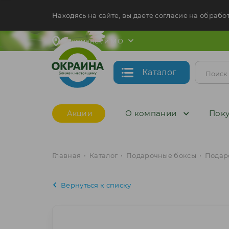
Находясь на сайте, вы даете согласие на обрабо
Мурманск и МО
Каталог
О компании
Поку
Акции
Главная
•
Каталог
•
Подарочные боксы
•
Подар
Вернуться к списку