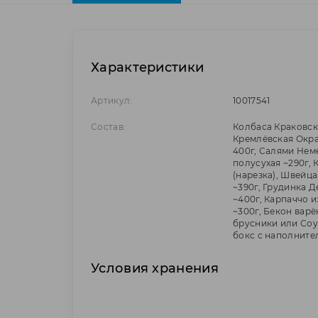
Характеристики
Артикул:
10017541
Состав:
Колбаса Краковск
Кремлёвская Окра
400г, Салями Нем
полусухая ~290г,
(нарезка), Швейц
~390г, Грудинка 
~400г, Карпаччо 
~300г, Бекон варё
брусники или Соу
бокс с наполните
Условия хранения