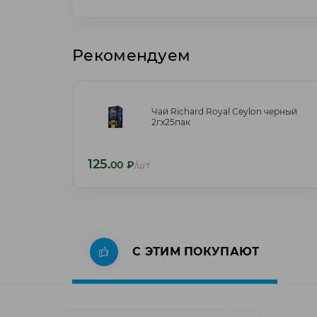
Рекомендуем
Чай Richard Royal Ceylon черный
Чай Richard Royal Ceylon черный
2гх25пак
2гх25пак
125.
125.
00
₽
/шт
00
₽
/шт
С ЭТИМ ПОКУПАЮТ