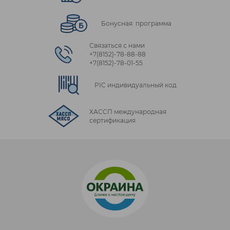
Бонусная программа
Связаться с нами
+7(8152)‑78‑88‑88
+7(8152)‑78‑01‑55
PIC индивидуальный код
ХАССП международная
сертификация