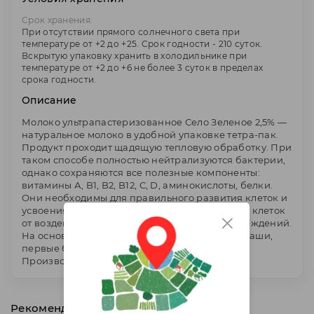
Срок хранения:
При отсутствии прямого солнечного света при
температуре от +2 до +25. Срок годности - 210 суток.
Вскрытую упаковку хранить в холодильнике при
температуре от +2 до +6 не более 3 суток в пределах
срока годности.
Описание
Молоко ультрапастеризованное Село Зеленое 2,5% —
натуральное молоко в удобной упаковке тетра-пак.
Продукт проходит щадящую тепловую обработку. При
таком способе полностью нейтрализуются бактерии,
однако сохраняются все полезные компоненты:
витамины А, B1, B2, B12, С, D, аминокислоты, белки.
Они необходимы для правильного развития клеток и
усвоения железа, кровообразования, защиты клеток
от воздействия свободных радикалов и повреждений.
На основе молока готовятся сухие завтраки, каши,
первые блюда, выпечка.
Производитель - ОАО "Милком", Россия.
Рекомендуем