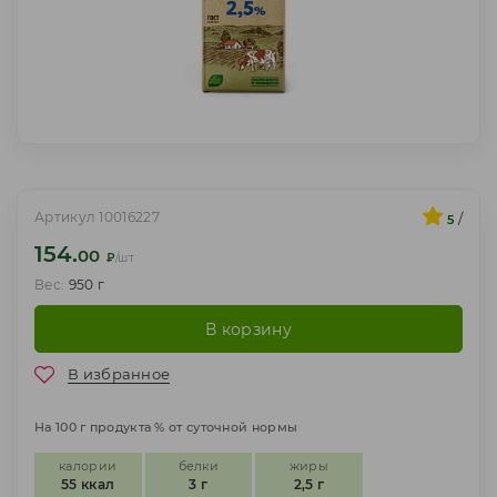
Артикул 10016227
/
5
154.
00
₽
/шт
Вес:
950 г
В корзину
В избранное
На 100 г продукта % от суточной нормы
калории
белки
жиры
55 ккал
3 г
2,5 г