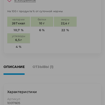
В избранное
На 100 г продукта % от суточной нормы
калории
белки
жиры
267 ккал
10 г
22,4 г
10,7 %
6 %
22 %
углеводы
6,5 г
4 %
ОПИСАНИЕ
ОТЗЫВЫ (1)
Характеристики
Артикул:
10017605