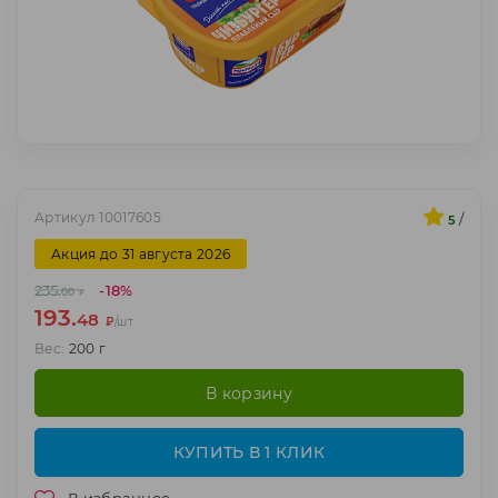
Артикул 10017605
/
5
Акция до 31 августа 2026
-18%
235.
00
₽
193.
48
₽
/шт
Вес:
200 г
В корзину
КУПИТЬ В 1 КЛИК