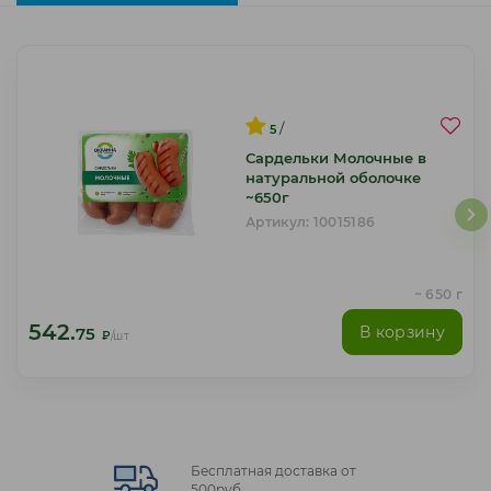
/
5
Сардельки Молочные в
натуральной оболочке
~650г
Артикул: 10015186
~ 650 г
542.
В корзину
75
₽
/шт
Бесплатная доставка от
500руб.