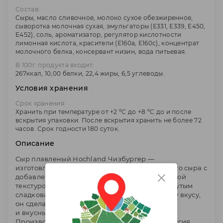
Состав:
Cыры, масло сливочное, молоко сухое обезжиренное,
сыворотка молочная сухая, эмульгаторы (Е331, Е339, Е450,
Е452), соль, ароматизатор, регулятор кислотности
лимонная кислота, красители (Е160а, Е160с), концентрат
молочного белка, консервант низин, вода питьевая.
В 100г. продукта входит:
267ккал, 10,00 белки, 22,4 жиры, 6,5 углеводы.
Условия хранения
Срок хранения:
Хранить при температуре от +2 ºС до +8 ºС до и после
вскрытия упаковки. После вскрытия хранить не более 72
часов. Срок годности 180 суток.
Описание
Сыр плавленый Hochland Чизбургер —
изготовленный из классического натурального сыра с
добавлением сыра Чеддер, он обладает нежной
текстурой и аппетитным ароматом, подчеркнутым
сладковатой ноткой. Благодаря насыщенному вкусу,
он сделает каждое блюдо более ароматным
и вкусным.
Производитель - ООО "Хохланд Руссланд", Россия.