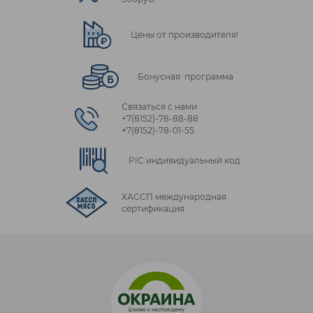
Цены от производителя!
Бонусная программа
Связаться с нами
+7(8152)‑78‑88‑88
+7(8152)‑78‑01‑55
PIC индивидуальный код
ХАССП международная
сертификация