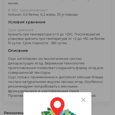
калия.
В 100г. продукта входит:
140ккал, 0,3 белки, 0,2 жиры, 33 углеводы.
Условия хранения
Срок хранения:
Хранить при температуре от 0 до +25С. После всрытия
упаковки хранить при температуре от +2 до +6С не более
15 суток. Срок годности - 365 суток.
Описание
Соус изготовлен из экологически чистых
дикорастущих ягод. Бережная технология
приготовления позволяет сохранить форму ягод для
совершенной текстуры.
Соус готов к применению и дополнит мясные блюда
чистым натуральным вкусом лесных ягод. Особенно
рекомендуем попробовать с мясными
фрикадельками и картофельным пюре.
Производитель - ООО "Карельское лето", Россия.
Рекомендуем