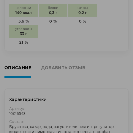
калории
белки
жиры
140 ккал
0,3 г
0,2 г
5,6 %
0 %
0 %
углеводы
33 г
21 %
ОПИСАНИЕ
ДОБАВИТЬ ОТЗЫВ
Характеристики
Артикул:
10016543
Состав:
Брусника, сахар, вода, загуститель пектин, регулятор
кислотности лимонная кислота, консервант сорбат