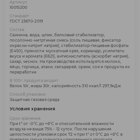
Артикул:
10015200
Стандарт:
ГОСТ 23670-2019
Состав:
Свинина, вода, шпик, белковый стабилизатор,
посолочно-нитртиная смесь (соль пищевая, фиксатор
окраски-нитрит натрия), стабилизатор-пищевые фосфаты
(Е450), пряности: мускатный орех, кориандр, усилитель
вкуса и аромата (Е621), антиокислитель (аскорбат натрия),
сахар, чеснок. На производстве используется молоко,
яйцо, горчица, злаки, сельдерей, орехи, соя и продукты их
переработки.
В 100г. продукта входит:
белок 10г, жиры 30г, калорийность 310 ккал/1 297,9кДж
Способ упаковки:
Защитная газовая среда
Условия хранения
Срок хранения:
При t° от -0°С до +6°С и относительной влажности
воздуха не выше 75% - 12 суток. После нарушения
целостности упаковки срок 72 ч при t° от 0°С до +6°С в
пределах срока годности упакованного продукта.