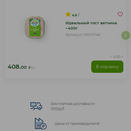
/
4.9
Идеальный тост ветчина
~400г
Артикул: 10015746
~ 400 г
408.
В корзину
00
₽
/шт
Бесплатная доставка от
500руб.
Цены от производителя!