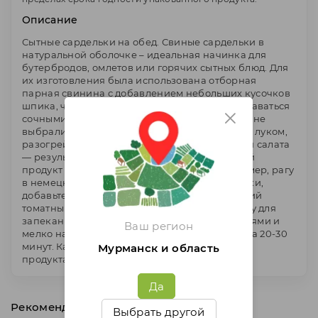
Описание
Сытные сардельки на обед. Свиные сардельки в
натуральной оболочке – идеальная начинка для
бутербродов, омлетов или горячих сытных блюд. Для
их изготовления была использована отборная
парная свинина с добавлением небольших кусочков
шпика, что позволяет свиным сарделькам оставаться
сочными, какой способ приготовления вы бы не
выбрали.. Обжарьте их на сковороде вместе с луком,
разогрейте в микроволновке или сварите для салата
— результат будет превосходным. Этот мясной
продукт входит в состав многих блюд. Например, рагу
в немецком стиле. Нарежьте свиные сардельки,
добавьте их вместе с белой фасолью в кипящий
томатный соус. Переложите заготовку в форму для
запекания, присыпьте панировочными сухарями и
Ваш регион
мелко натертым сыром, отправьте в духовку на 20-30
минут. Категория Б. В упаковке 4 - 6 штук. Вес
Мурманск и область
продукта от 550 до 750г.
Да
Рекомендуем
Выбрать другой