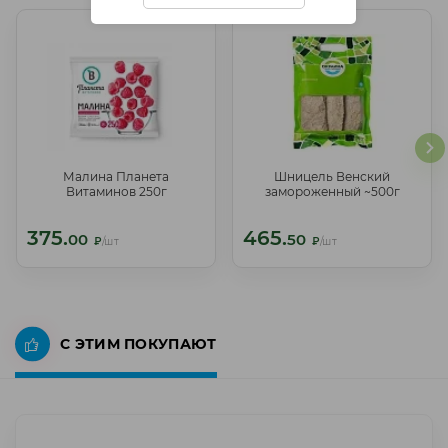
Малина Планета
Шницель Венский
Малина Планета Витаминов
Шницель Венский
Витаминов 250г
замороженный ~500г
250г
замороженный ~500г
375.
465.
375.
465.
00
50
00
50
₽
/шт
₽
/шт
₽
/шт
₽
/шт
С ЭТИМ ПОКУПАЮТ