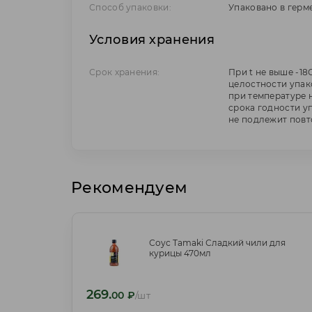
Способ упаковки:
Упаковано в герм
Условия хранения
Срок хранения:
При t не выше -18
целостности упак
при температуре 
срока годности у
не подлежит повт
Рекомендуем
Соус Tamaki Сладкий чили для
Соус Tamaki Сладкий чили для
курицы 470мл
курицы 470мл
269.
269.
00
₽
/шт
00
₽
/шт