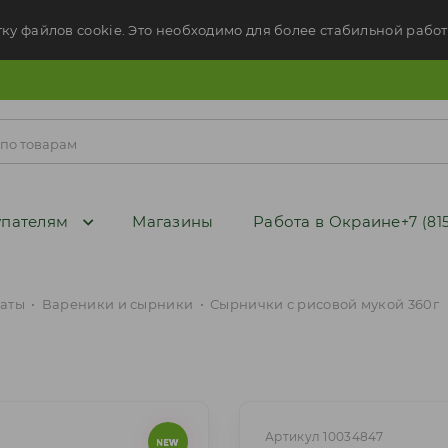
тку файлов cookie. Это необходимо для более стабильной работ
пателям
Магазины
Работа в Окраине
+7 (81
аты
•
Вареники и сырники
•
Сырнички с рисовой мукой 360г
Артикул 10034847