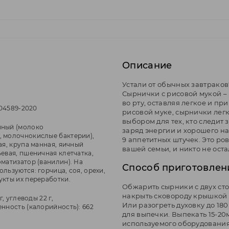
Описание
Устали от обычных завтраков
Сырнички с рисовой мукой –
во рту, оставляя легкое и пр
604589-2020
рисовой муке, сырнички легк
выбором для тех, кто следит
нный (молоко
заряд энергии и хорошего на
 молочнокислые бактерии),
9 аппетитных штучек. Это ров
ая, крупа манная, яичный
вашей семьи, и никто не оста
евая, пшеничная клетчатка,
матизатор (ванилин). На
Способ приготовлен
льзуются: горчица, соя, орехи,
укты их переработки.
Обжарить сырники с двух стор
накрыть сковороду крышкой и
г, углеводы 22 г,
Или разогреть духовку до 18
нность (калорийность): 662
для выпечки. Выпекать 15-20
используемого оборудования