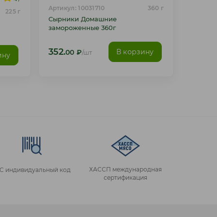
Артикул: 10031710
360 г
225 г
Сырники Домашние
замороженные 360г
352.
В корзину
00
₽
/шт
ину
ХАССП международная
IC индивидуальный код
сертификация