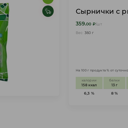
Сырнички с р
359.
00
₽
/шт
Вес:
360 г
На 100 г продукта % от суточ
калории
белки
158 ккал
13 г
6,3 %
8 %