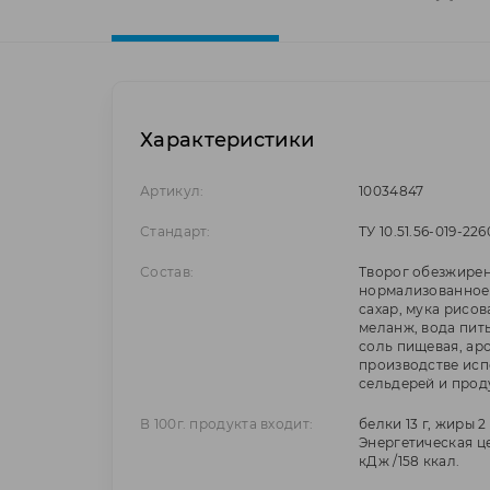
Характеристики
Артикул:
10034847
Стандарт:
ТУ 10.51.56-019-22
Состав:
Творог обезжире
нормализованное,
сахар, мука рисов
меланж, вода пить
соль пищевая, аро
производстве испо
сельдерей и прод
В 100г. продукта входит:
белки 13 г, жиры 2 
Энергетическая це
кДж /158 ккал.