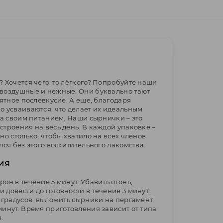
? Хочется чего-то лёгкого? Попробуйте наши
 воздушные и нежные. Они буквально тают
иятное послевкусие. А еще, благодаря
о усваиваются, что делает их идеальным
 за своим питанием. Наши сырнички – это
строения на весь день. В каждой упаковке –
но столько, чтобы хватило на всех членов
лся без этого восхитительного лакомства.
ия
он в течение 5 минут. Убавить огонь,
 довести до готовности в течение 3 минут.
0 градусов, выложить сырники на пергамент
минут. Время приготовления зависит от типа
.