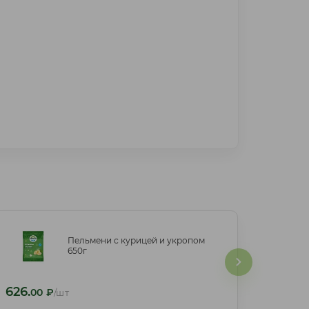
Пельмени с курицей и укропом
Пельмени с курицей и укропом
650г
650г
626.
626.
00
₽
/шт
00
₽
/шт