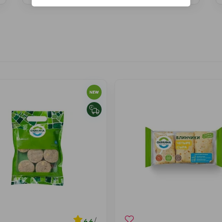
/
4.4