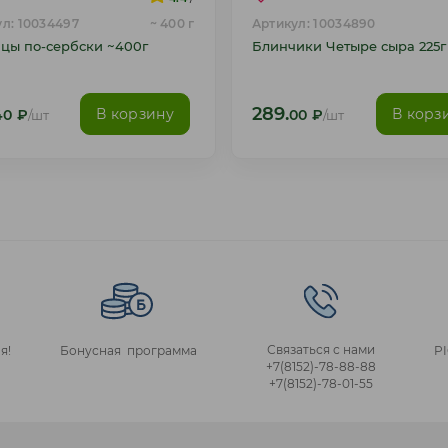
л: 10034497
~ 400 г
Артикул: 10034890
цы по-сербски ~400г
Блинчики Четыре сыра 225г
289.
В корзину
В корз
40
₽
/шт
00
₽
/шт
Связаться с нами
я!
Бонусная программа
P
+7(8152)‑78‑88‑88
+7(8152)‑78‑01‑55