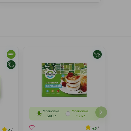
Упаковка:
Упаковка:
360 г
~ 2 кг
/
4.5
/
4