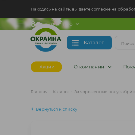
Находясь на сайте, вы даете согласие на обрабо
Мурманск и МО
Каталог
О компании
Поку
Акции
Главная
•
Каталог
•
Замороженные полуфабрик
Вернуться к списку