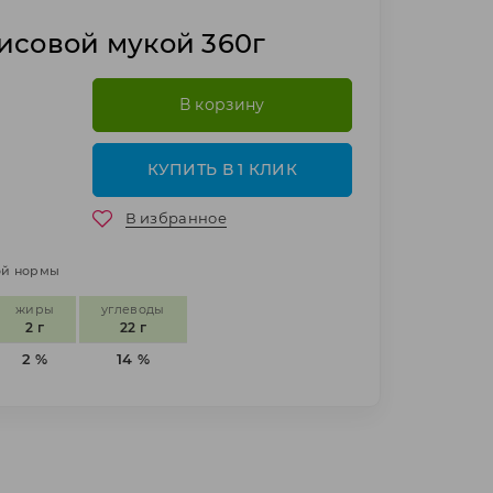
исовой мукой 360г
В корзину
КУПИТЬ В 1 КЛИК
В избранное
ной нормы
жиры
углеводы
2 г
22 г
2 %
14 %