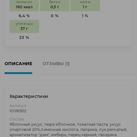
калории
белки
жиры
160 ккал
0,5 г
1 г
6,4 %
0 %
1 %
углеводы
37 г
23 %
ОПИСАНИЕ
ОТЗЫВЫ (1)
Характеристики
Артикул:
10016902
Состав:
Яблочный уксус, пюре яблочное, томатная паста, уксус
спиртовой 20%,лимонная кислота, паприка, лук репчатый,
ароматизатор "дым", имбирь, перец черный, гвоздика.