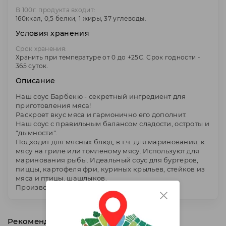
В 100г. продукта входит:
160ккал, 0,5 белки, 1 жиры, 37 углеводы.
Условия хранения
Срок хранения:
Хранить при температуре от 0 до +25С. Срок годности -
365 суток.
Описание
Наш соус Барбекю - секретный ингредиент для
приготовления мяса!
Раскроет вкус мяса и гармонично его дополнит.
Наш соус с правильным балансом сладости, остроты и
"дымности".
Подходит для мясных блюд, в т.ч. для маринования, к
мясу на гриле или томленому мясу. Используют для
маринования рыбы. Идеальный соус для бургеров,
пиццы, картофеля фри, куриных крыльев, стейков из
мяса и птицы, шашлыков.
Производитель - ООО "Европродукт", Россия.
Рекомендуем