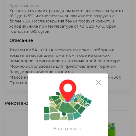
Срок хранения:
Хранить в сухом и прохладном месте при температуре от
0°C до +25°С и относительной влажности воздуха не
более 75%. После вскрытия банки продукт хранить в
холодильнике при температуре от +2°С до +6°С. Срок
годности 1095 суток.
Описание
Томаты КУБАНОЧКА в томатном соке – отборные
томаты в настоящем томатном пюре из свежих
помидоров, приготовлены по домашней рецептуре.
Можно использовать для приготовления горячих
блюд или в качестве гарнира.
Масса нетто - 720г, масса основного продукта - 450г.
Производитель: ООО "Гранд-Стар", Россия
Рекомендуем
Ваш регион