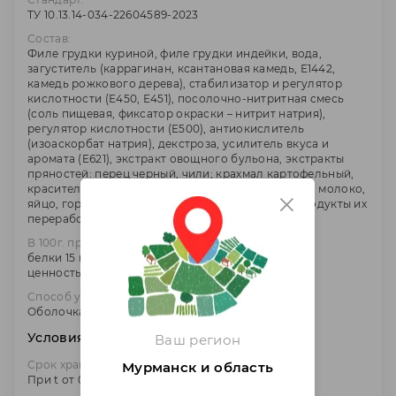
ТУ 10.13.14-034-22604589-2023
Состав:
Филе грудки куриной, филе грудки индейки, вода,
загуститель (каррагинан, ксантановая камедь, Е1442,
камедь рожкового дерева), стабилизатор и регулятор
кислотности (Е450, Е451), посолочно-нитритная смесь
(соль пищевая, фиксатор окраски – нитрит натрия),
регулятор кислотности (Е500), антиокислитель
(изоаскорбат натрия), декстроза, усилитель вкуса и
аромата (E621), экстракт овощного бульона, экстракты
пряностей: перец черный, чили; крахмал картофельный,
краситель (E120). На производстве используются: молоко,
яйцо, горчица, злаки, сельдерей, орехи, соя и продукты их
переработки.
В 100г. продукта входит:
белки 15 г, жиры 8 г. углеводы 2 г. Энергетическая
ценность (калорийность): 590 кДж /140 ккал.
Способ упаковки:
Оболочка полиамид
Условия хранения
Ваш регион
Срок хранения:
Мурманск и область
При t от 0 до 6С - 30 суток.