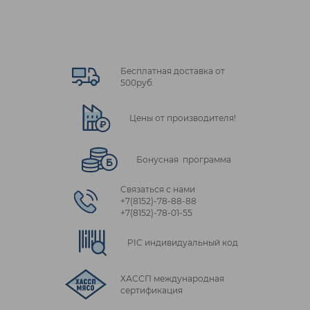
Бесплатная доставка от
500руб.
Цены от производителя!
Бонусная программа
Связаться с нами
+7(8152)‑78‑88‑88
+7(8152)‑78‑01‑55
PIC индивидуальный код
ХАССП международная
сертификация