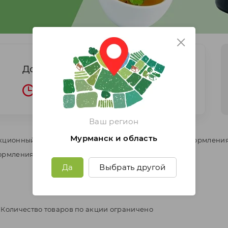
До окончания акции осталось
завершена
Ваш регион
Мурманск и область
кционный период, а также в течение 7 дней со дня оформления
ормления заказа.
Да
Выбрать другой
 Количество товаров по акции ограничено