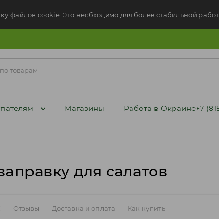
тку файлов cookie. Это необходимо для более стабильной работ
пателям
Магазины
Работа в Окраине
+7 (81
заправку для салатов
C
Отзывы
Доставка и оплата
Как купить