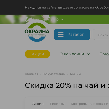
Находясь на сайте, вы даете согласие на обрабо
Мурманск и МО
Каталог
О компании
Поку
Акции
Главная
•
Покупателям
•
Акции
Скидка 20% на чай и 
Акции
Рецепты
Контроль качества PI