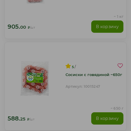
~ 1 кг
905.
В корзину
00
₽
/шт
/
5
Сосиски с говядиной ~650г
Артикул: 10015247
~ 650 г
588.
В корзину
25
₽
/шт