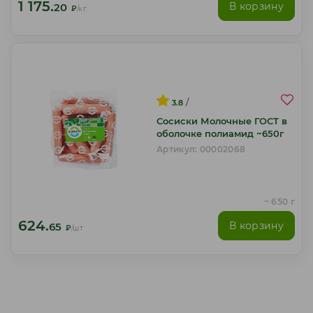
1 175.
В корзину
20
₽
/кг
/
3.8
Сосиски Молочные ГОСТ в
оболочке полиамид ~650г
Артикул: 00002068
~ 650 г
624.
В корзину
65
₽
/шт