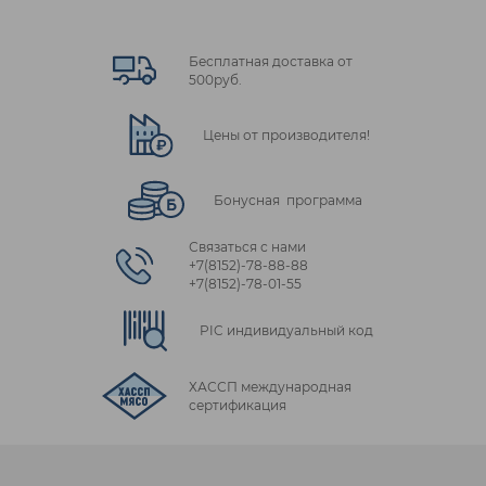
Бесплатная доставка от
500руб.
Цены от производителя!
Бонусная программа
Связаться с нами
+7(8152)‑78‑88‑88
+7(8152)‑78‑01‑55
PIC индивидуальный код
ХАССП международная
сертификация