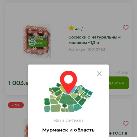
/
4.5
Сосиски с натуральным
молоком ~1,3кг
Артикул: 10010763
~ 1.3 кг
1 003.
В корзину
60
₽
/шт
-15%
Ваш регион
/
5
Мурманск и область
Сосиски Сливочные ГОСТ в