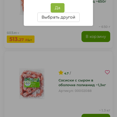
оболочке полиамид ~650г
Артикул: 00002118
Да
Выбрать другой
~ 650 г
603.
85
₽
В корзину
513.
27
₽
/шт
/
4.7
Сосиски с сыром в
оболочке полиамид ~1,3кг
Артикул: 00002088
~ 1.3 кг