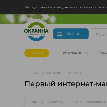
Находясь на сайте, вы даете согласие на обрабо
Мурманск и МО
Каталог
О компании
Поку
Акции
Главная
•
О компании
•
Новости
Первый интернет-ма
Акции
Рецепты
Контроль качества PI