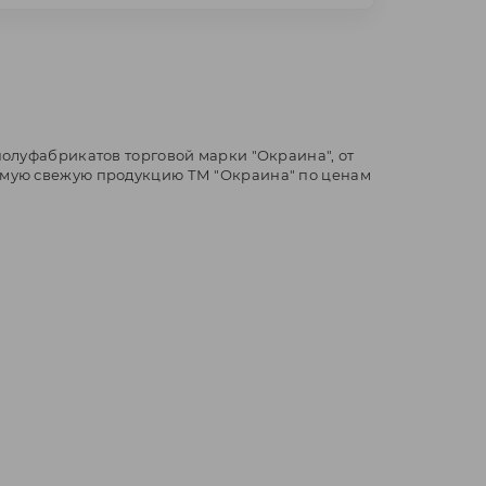
полуфабрикатов торговой марки "Окраина", от
самую свежую продукцию ТМ "Окраина" по ценам