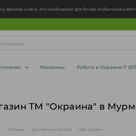
тку файлов cookie. Это необходимо для более стабильной работ
пателям
Магазины
Работа в Окраине
+7 (81
газин ТМ "Окраина" в Мурм
C
Отзывы
Доставка и оплата
Как купить