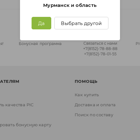
Мурманск и область
Да
Выбрать другой
Связаться с нами
я!
Бонусная программа
P
+7(8152)‑78‑88‑88
+7(8152)‑78‑01‑55
АТЕЛЯМ
ПОМОЩЬ
Как купить
ль качества PIC
Доставка и оплата
ы
Поиск по составу
ровать бонусную карту