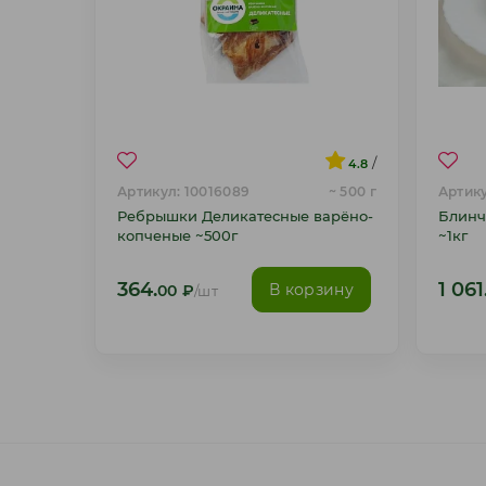
/
4.8
Артикул: 10016089
~ 500 г
Артику
Ребрышки Деликатесные варёно-
Блинч
копченые ~500г
~1кг
364.
1 061
В корзину
00
₽
/шт