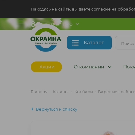
Находясь на сайте, вы даете согласие на обрабо
Мурманск и МО
Каталог
О компании
Поку
Акции
Главная
•
Каталог
•
Колбасы
•
Вареные колбас
Вернуться к списку