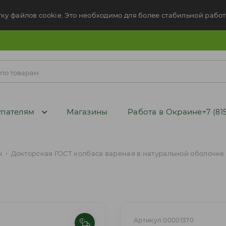
тку файлов cookie. Это необходимо для более стабильной работ
пателям
Магазины
Работа в Окраине
+7 (81
ы
•
Докторская ГОСТ колбаса вареная в натуральной оболочке 
Артикул 00001370