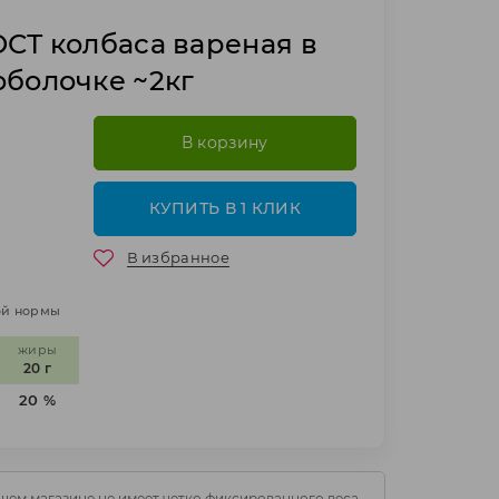
ОСТ колбаса вареная в
оболочке ~2кг
В корзину
КУПИТЬ В 1 КЛИК
В избранное
ной нормы
жиры
20 г
20 %
шем магазине не имеет четко фиксированного веса.