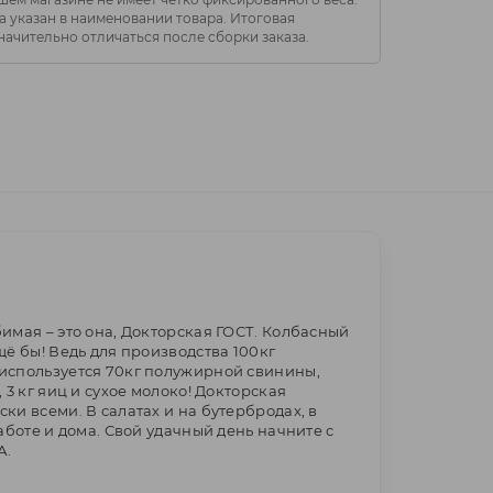
 указан в наименовании товара. Итоговая
начительно отличаться после сборки заказа.
имая – это она, Докторская ГОСТ. Колбасный
щё бы! Ведь для производства 100кг
используется 70кг полужирной свинины,
 3 кг яиц и сухое молоко! Докторская
ки всеми. В салатах и на бутербродах, в
аботе и дома. Свой удачный день начните с
А.