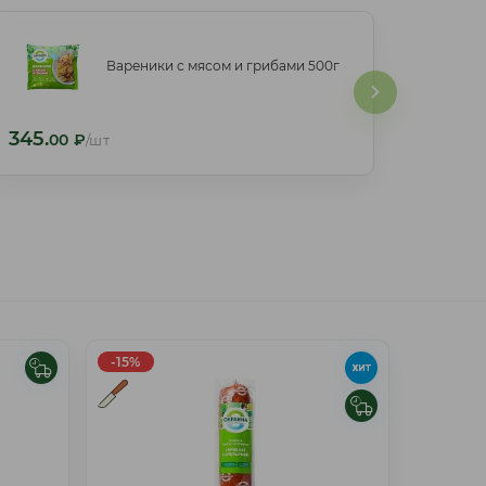
Вареники с мясом и грибами 500г
Вареники с мясом и грибами 500г
345.
345.
00
₽
/шт
00
₽
/шт
-15%