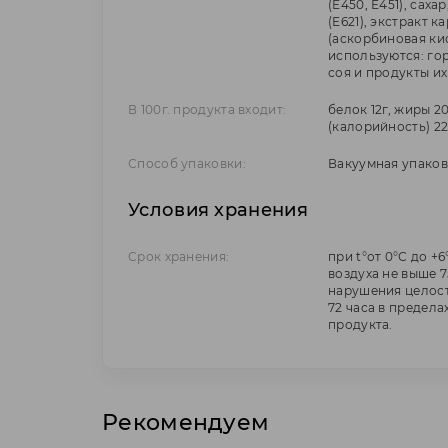
(Е450, Е451), саха
(Е621), экстракт 
(аскорбиновая ки
используются: гор
соя и продукты их
В 100г. продукта входит:
белок 12г, жиры 2
(калорийность) 22
Способ упаковки:
Вакуумная упаков
Условия хранения
Срок хранения:
при t°от 0°С до +
воздуха не выше 7
нарушения целост
72 часа в предел
продукта.
Рекомендуем