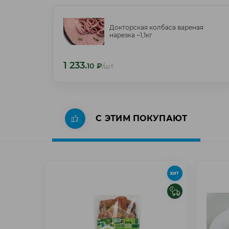
Докторская колбаса вареная
Докторская колбаса вареная
нарезка ~1,1кг
нарезка ~1,1кг
1 233.
1 233.
10
₽
/шт
10
₽
/шт
С ЭТИМ ПОКУПАЮТ