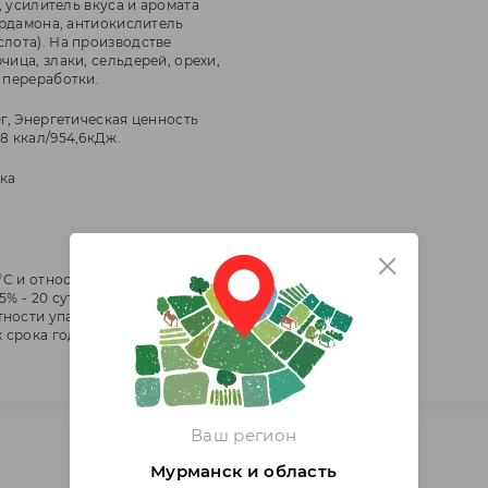
р, усилитель вкуса и аромата
кардамона, антиокислитель
слота). На производстве
чица, злаки, сельдерей, орехи,
 переработки.
0г, Энергетическая ценность
8 ккал/954,6кДж.
ка
6°С и относительной влажности
5% - 20 суток. После
ности упаковки срок годности
ах срока годности упакованного
Ваш регион
Мурманск и область