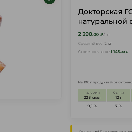
Докторская Г
натуральной 
2 290.
00
₽
/шт
Средний вес:
2 кг
1 145.
Стоимость за кг:
00
₽
На 100 г продукта % от суточ
калории
белки
228 ккал
12 г
9,1 %
7 %
Внимание! Ряд товаров в на