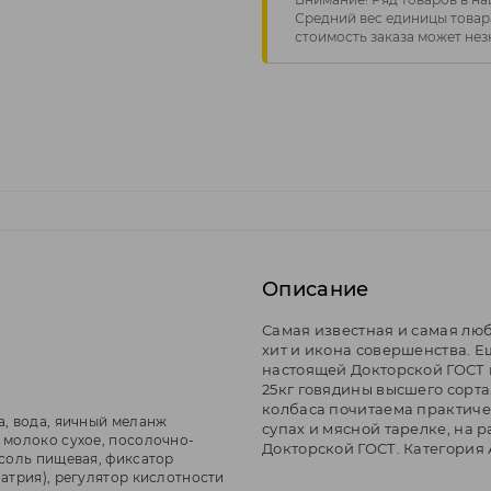
Средний вес единицы товара
стоимость заказа может нез
Описание
Самая известная и самая люб
хит и икона совершенства. Е
настоящей Докторской ГОСТ 
25кг говядины высшего сорта,
колбаса почитаема практичес
а, вода, яичный меланж
супах и мясной тарелке, на р
 молоко сухое, посолочно-
Докторской ГОСТ. Категория 
(соль пищевая, фиксатор
натрия), регулятор кислотности