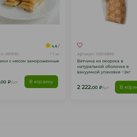
/
4.6
л: 001961
~ 1 кг
Артикул: 10010890
ики с мясом замороженные
Ветчина из окорока в
натуральной оболочке в
вакуумной упаковке ~2кг
.
В корзину
00
₽
/шт
2 222.
В корз
00
₽
/шт