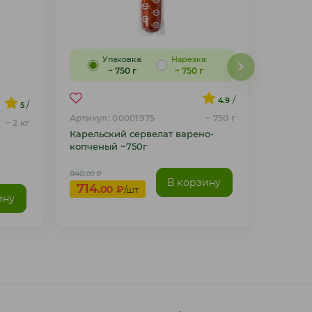
Упаковка:
Нарезка:
~ 750 г
~ 750 г
/
4.9
/
5
Артикул: 00001975
~ 750 г
~ 2 кг
Карельский сервелат варено-
копченый ~750г
840.
00
₽
В корзину
714.
00
₽
/шт
ину