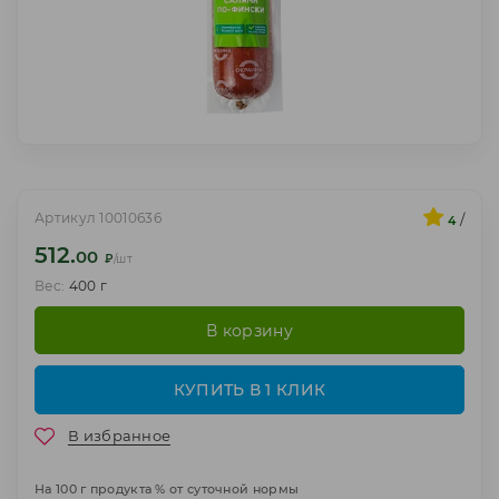
Артикул 10010636
/
4
512.
00
₽
/шт
Вес:
400 г
В корзину
КУПИТЬ В 1 КЛИК
В избранное
На 100 г продукта % от суточной нормы