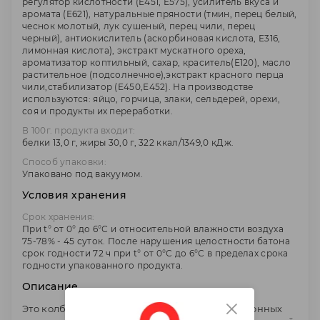
регулятор кислотности (Е451, Е575), усилитель вкуса и
аромата (Е621), натуральные пряности (тмин, перец белый,
чеснок молотый, лук сушеный, перец чили, перец
черный), антиокислитель (аскорбиновая кислота, Е316,
лимонная кислота), экстракт мускатного ореха,
ароматизатор коптильный, сахар, краситель(Е120), масло
растительное (подсолнечное),экстракт красного перца
чили,стабилизатор (Е450,Е452). На производстве
используются: яйцо, горчица, злаки, сельдерей, орехи,
соя и продукты их переработки.
В 100г. продукта входит:
белки 13,0 г, жиры 30,0 г, 322 ккал/1349,0 кДж.
Способ упаковки:
Упаковано под вакуумом.
Условия хранения
Срок хранения:
При t° от 0° до 6°С и относительной влажности воздуха
75-78% - 45 суток. После нарушения целостности батона
срок годности 72 ч при t° от 0°С до 6°С в пределах срока
годности упакованного продукта.
Описание
Это колбасное изделие основано на традиционных