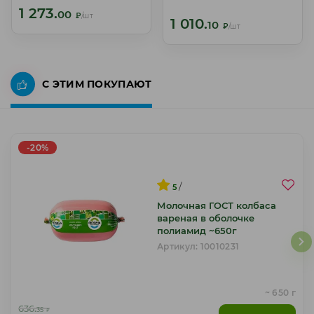
1 273.
1 273.
00
00
₽
/шт
₽
/шт
1 010.
1 010.
10
10
₽
/шт
₽
/шт
С ЭТИМ ПОКУПАЮТ
-20%
/
5
Молочная ГОСТ колбаса
вареная в оболочке
полиамид ~650г
Артикул: 10010231
~ 650 г
636.
35
₽