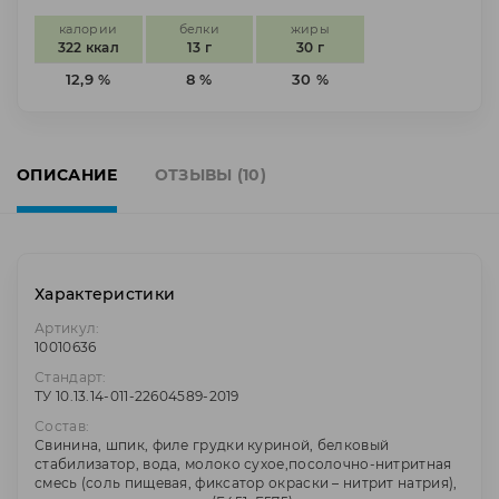
калории
белки
жиры
322 ккал
13 г
30 г
12,9 %
8 %
30 %
ОПИСАНИЕ
ОТЗЫВЫ (10)
Характеристики
Артикул:
10010636
Стандарт:
ТУ 10.13.14-011-22604589-2019
Состав:
Свинина, шпик, филе грудки куриной, белковый
стабилизатор, вода, молоко сухое,посолочно-нитритная
смесь (соль пищевая, фиксатор окраски – нитрит натрия),