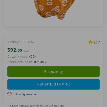
Артикул 10014662
/
4.7
392.
85
₽
/шт
Средний вес:
450 г
873.
Стоимость за кг:
00
₽
В корзину
КУПИТЬ В 1 КЛИК
В избранное
На 100 г продукта % от суточной нормы