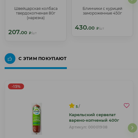
Швейцарская колбаса
Блинчики с курицей
Швейцарская колбаса
Блинчики с курицей
твердокопченая 80г
замороженные 450г
твердокопченая 80г
замороженные 450г
(нарезка)
(нарезка)
430.
430.
00
00
₽
/шт
₽
/шт
207.
207.
00
00
₽
/шт
₽
/шт
С ЭТИМ ПОКУПАЮТ
-15%
/
5
Карельский сервелат
варено-копченый 400г
Артикул: 00001908