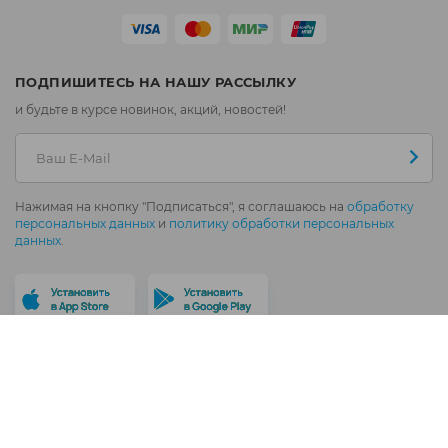
ПОДПИШИТЕСЬ НА НАШУ РАССЫЛКУ
и будьте в курсе новинок, акций, новостей!
Нажимая на кнопку "Подписаться", я соглашаюсь на
обработку
персональных данных
и
политику обработки персональных
данных
.
Политика обработки персональных данных
© 2006 - 2026 ТМ «Окраина»
Разработка
B1Team
Дизайн
No Logo Studio
&
B1Team