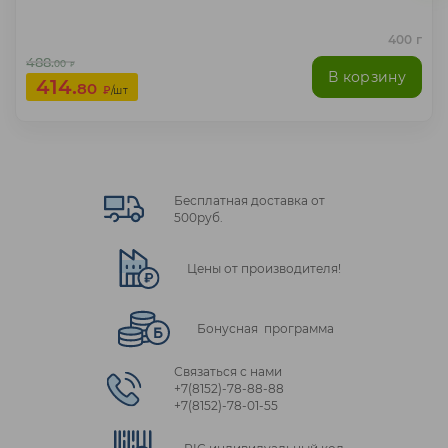
400 г
488.
00
₽
В корзину
414.
80
₽
/шт
Бесплатная доставка от
500руб.
Цены от производителя!
Бонусная программа
Связаться с нами
+7(8152)‑78‑88‑88
+7(8152)‑78‑01‑55