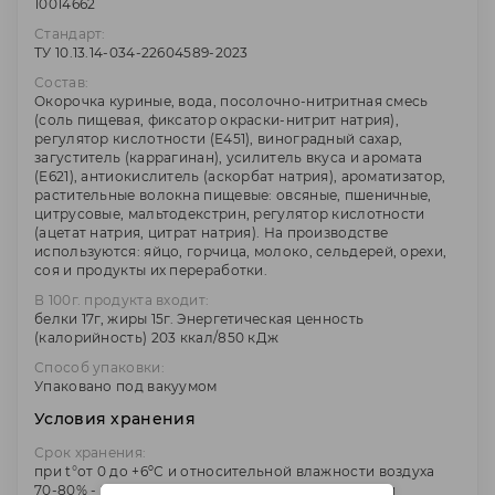
10014662
Стандарт:
ТУ 10.13.14-034-22604589-2023
Состав:
Окорочка куриные, вода, посолочно-нитритная смесь
(соль пищевая, фиксатор окраски-нитрит натрия),
регулятор кислотности (Е451), виноградный сахар,
загуститель (каррагинан), усилитель вкуса и аромата
(Е621), антиокислитель (аскорбат натрия), ароматизатор,
растительные волокна пищевые: овсяные, пшеничные,
цитрусовые, мальтодекстрин, регулятор кислотности
(ацетат натрия, цитрат натрия). На производстве
используются: яйцо, горчица, молоко, сельдерей, орехи,
соя и продукты их переработки.
В 100г. продукта входит:
белки 17г, жиры 15г. Энергетическая ценность
(калорийность) 203 ккал/850 кДж
Способ упаковки:
Упаковано под вакуумом
Условия хранения
Срок хранения:
при t°от 0 до +6ºС и относительной влажности воздуха
70-80% - 20 суток. После нарушения целостности