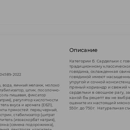
Описание
Категории Б. Сардельки с го
традиционному классическом
говядина, охлажденная свин
2604589-2022
говядиной имеют насыщенный
упругой и сочной консистенц
а, вода, яичный меланж, молоко
пряный кориандр и свежий ч
стабилизатор, шпик, посолочно-
сардельки в овощное рагу, з
(соль пищевая, фиксатор
какой бы рецепт вы не выбра
атрия), регулятор кислотности
оцените их настоящий мясной 
итель вкуса и аромата (Е621),
550г. до 750г. Натуральная с
акты пряностей: перец черный,
стрин, стабилизатор (цитрат
литель (изоаскорбат натрия),
окна (семена подорожника),
еный, декстроза, краситель