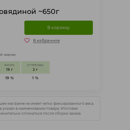
говядиной ~650г
В корзину
В избранное
ной нормы
жиры
углеводы
19 г
2 г
19 %
1 %
шем магазине не имеет четко фиксированного веса.
 указан в наименовании товара. Итоговая
начительно отличаться после сборки заказа.