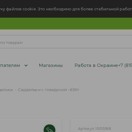
тку файлов cookie. Это необходимо для более стабильной работ
пателям
Магазины
Работа в Окраине
+7 (81
дельки
•
Сардельки с говядиной ~650г
Артикул 10015188