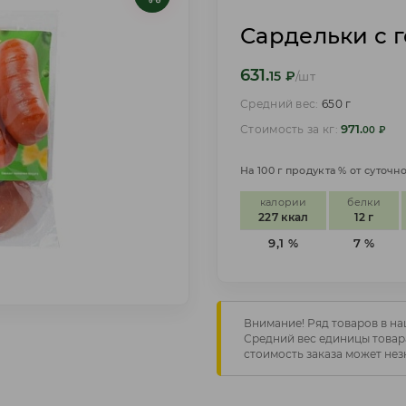
Сардельки с 
631.
15
₽
/шт
Средний вес:
650 г
971.
Стоимость за кг:
00
₽
На 100 г продукта % от суточ
калории
белки
227 ккал
12 г
9,1 %
7 %
Внимание! Ряд товаров в на
Средний вес единицы товара
стоимость заказа может нез