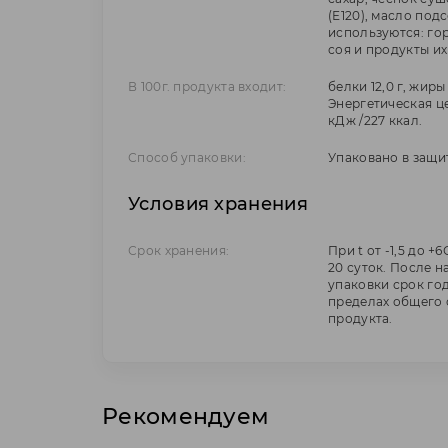
(Е120), масло под
используются: гор
соя и продукты их
В 100г. продукта входит:
белки 12,0 г, жиры 
Энергетическая ц
кДж /227 ккал.
Способ упаковки:
Упаковано в защи
Условия хранения
Срок хранения:
При t от -1,5 до +
20 суток. После 
упаковки срок годн
пределах общего 
продукта.
Рекомендуем