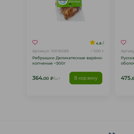
/
4.8
Артикул: 10016089
~ 500 г
Артику
Ребрышки Деликатесные варёно-
Русск
копченые ~500г
оболо
364.
475.
В корзину
00
₽
/шт