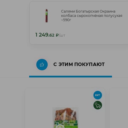
Салями Богатырская Окраина
Салями Богатырская Окраина
колбаса сырокопчёная полусухая
колбаса сырокопчёная полусухая
~590г
~590г
1 249.
1 249.
62
₽
/шт
62
₽
/шт
С ЭТИМ ПОКУПАЮТ