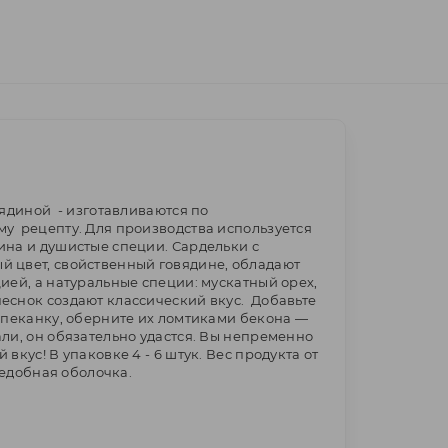
вядиной - изготавливаются по
у рецепту. Для производства используется
ина и душистые специи. Сардельки с
 цвет, свойственный говядине, обладают
ией, а натуральные специи: мускатный орех,
еснок создают классический вкус. Добавьте
апеканку, оберните их ломтиками бекона —
ли, он обязательно удастся. Вы непременно
вкус! В упаковке 4 - 6 штук. Вес продукта от
ъедобная оболочка.