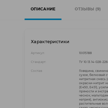
ОПИСАНИЕ
ОТЗЫВЫ (9)
Характеристики
Артикул:
10015188
Стандарт:
ТУ 10.13.14-028-2
Состав:
Говядина, свинин
сухое, белковый 
нитритная смесь 
окраски-нитрит н
(Е450, Е451), усил
пряности и экстр
чеснок; мальтодек
натрия), антиокис
растительные вол
сахар, чеснок суш