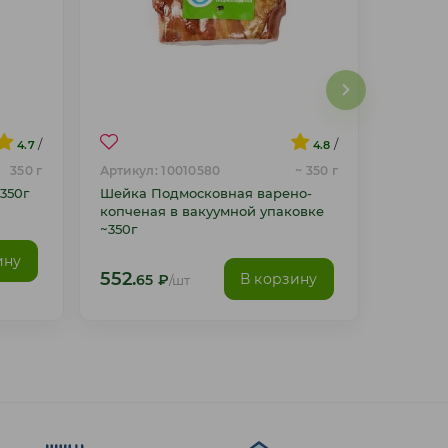
/
/
4.7
4.8
350 г
Артикул: 10010580
~ 350 г
350г
Шейка Подмосковная варено-
копченая в вакуумной упаковке
~350г
ину
552.
В корзину
65
₽
/шт