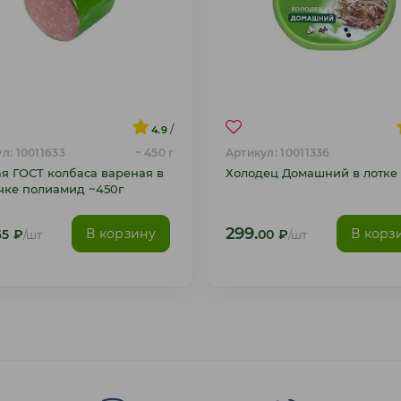
/
4.9
л: 10011633
~ 450 г
Артикул: 10011336
ая ГОСТ колбаса вареная в
Холодец Домашний в лотке 
чке полиамид ~450г
299.
В корзину
В корз
65
₽
/шт
00
₽
/шт