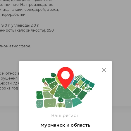
солнечное. На производстве
чица, злаки, сельдерей, орехи,
 переработки.
19,0 г, углеводы 2,0 г.
енность (калорийность): 950
тной атмосфере.
6С и относ.влажн.возд. 70-80% -
нарушения целостности
ости 72 ч при t от -1,5 до +6С в
срока годности упакованного
Ваш регион
Мурманск и область