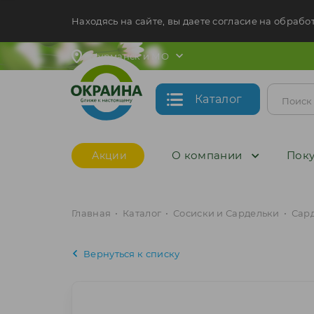
Находясь на сайте, вы даете согласие на обрабо
Мурманск и МО
Каталог
О компании
Поку
Акции
Главная
•
Каталог
•
Сосиски и Сардельки
•
Сар
Вернуться к списку