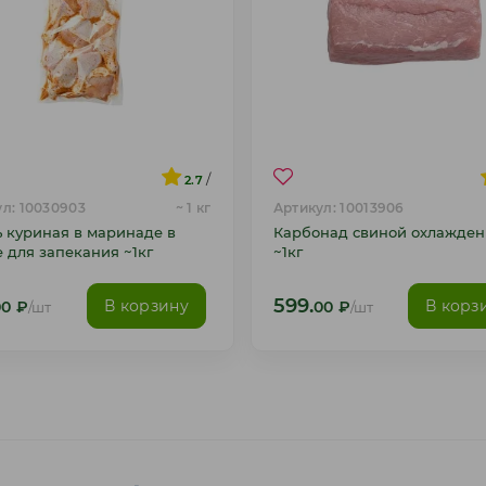
/
2.7
л: 10030903
~ 1 кг
Артикул: 10013906
ь куриная в маринаде в
Карбонад свиной охлажде
е для запекания ~1кг
~1кг
599.
В корзину
В корз
00
₽
/шт
00
₽
/шт