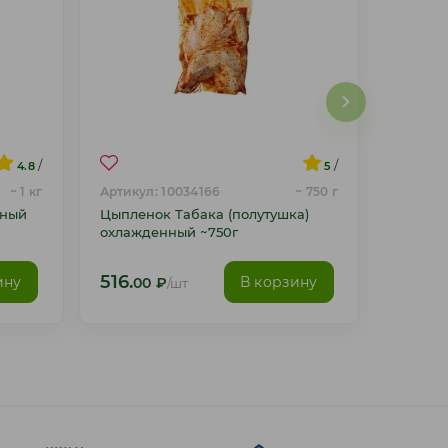
/
/
4.8
5
~ 1 кг
Артикул: 10034166
~ 750 г
нный
Цыпленок Табака (полутушка)
охлажденный ~750г
516.
ину
В корзину
00
₽
/шт