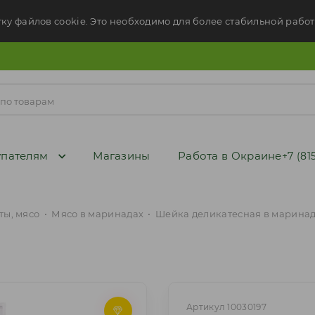
тку файлов cookie. Это необходимо для более стабильной работ
пателям
Магазины
Работа в Окраине
+7 (81
ы, мясо
•
Мясо в маринадах
•
Шейка деликатесная в маринаде 
Артикул 10030197