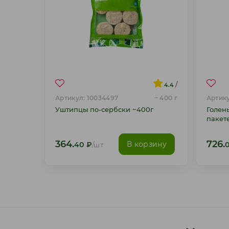
/
4.4
Артикул: 10034497
~ 400 г
Артику
Уштипцы по-сербски ~400г
Голен
пакет
364.
726.
В корзину
40
₽
/шт