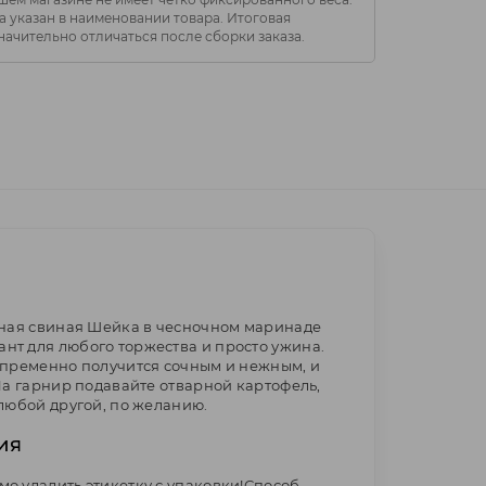
 указан в наименовании товара. Итоговая
начительно отличаться после сборки заказа.
яная свиная Шейка в чесночном маринаде
т для любого торжества и просто ужина.
епременно получится сочным и нежным, и
На гарнир подавайте отварной картофель,
любой другой, по желанию.
ия
о удалить этикетку с упаковки!Способ