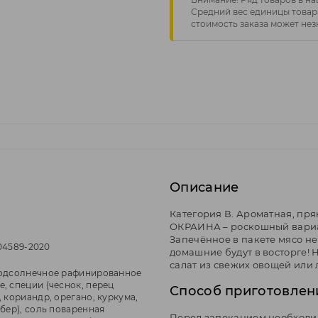
Средний вес единицы товара
стоимость заказа может нез
Описание
Категория В. Ароматная, пр
ОКРАИНА – роскошный вариан
Запечённое в пакете мясо н
604589-2020
домашние будут в восторге! 
салат из свежих овощей или 
подсолнечное рафинированное
, специи (чеснок, перец
Способ приготовлен
 кориандр, орегано, куркума,
бер), соль поваренная
Перед запеканием необходим