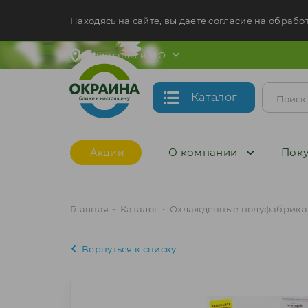
Находясь на сайте, вы даете согласие на обрабо
Мурманск и МО
Каталог
О компании
Поку
Акции
Главная
•
Каталог
•
Охлажденные полуфабрикат
Вернуться к списку