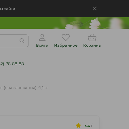
ы сайта.
Войти
Избранное
Корзина
52) 78 88 88
(для запекания) ~1,1кг
/
4.6