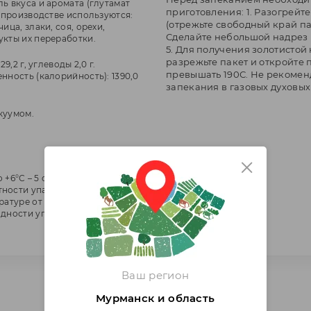
ь вкуса и аромата (глутамат
приготовления: 1. Разогрейте
а производстве используются:
(отрежьте свободный край па
ица, злаки, соя, орехи,
Сделайте небольшой надрез н
укты их переработки.
5. Для получения золотистой 
разрежьте пакет и откройте 
29,2 г, углеводы 2,0 г.
превышать 190С. Не рекоменд
нность (калорийность): 1390,0
запекания в газовых духовых
куумом.
о +6°С – 5 суток. После
ности упаковки срок годности
атуре от -1,5°C до +6°С в
одности упакованного
Ваш регион
Мурманск и область