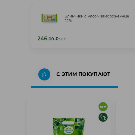
Блинчики с мясом замороженные
Блинчики с мясом замороженные
225г
225г
246.
246.
00
₽
/шт
00
₽
/шт
С ЭТИМ ПОКУПАЮТ