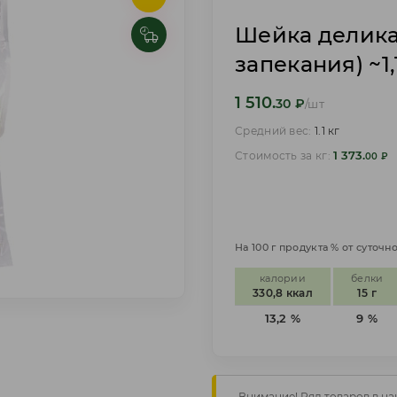
Шейка делика
запекания) ~1,
1 510.
30
₽
/шт
Средний вес:
1.1 кг
1 373.
Стоимость за кг:
00
₽
На 100 г продукта % от суточ
калории
белки
330,8 ккал
15 г
13,2 %
9 %
Внимание! Ряд товаров в на