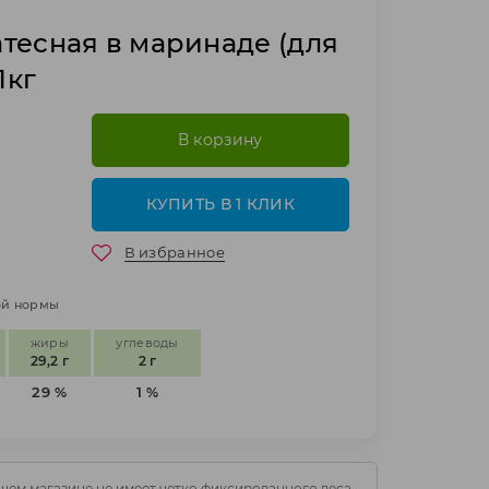
тесная в маринаде (для
1кг
В корзину
КУПИТЬ В 1 КЛИК
В избранное
ной нормы
жиры
углеводы
29,2 г
2 г
29 %
1 %
шем магазине не имеет четко фиксированного веса.