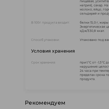
пищевая, усилител
натрия), сахар. Н
молоко, яйцо, горч
сельдерей и прод
В 100г. продукта входит:
белки 15,0 г, жиры 
Энергетическая це
кДж/330,8 ккал.
Способ упаковки:
Упаковано под ва
Условия хранения
Срок хранения:
при t°C от -1,5°C д
нарушения целост
24 часа при темпер
пределах срока г
продукта.
Рекомендуем