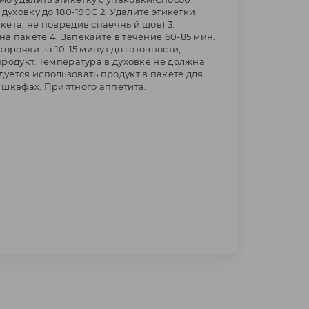
 духовку до 180-190С 2. Удалите этикетки
кета, не повредив спаечный шов) 3.
а пакете 4. Запекайте в течение 60-85 мин.
корочки за 10-15 минут до готовности,
продукт. Температура в духовке не должна
уется использовать продукт в пакете для
 шкафах. Приятного аппетита.