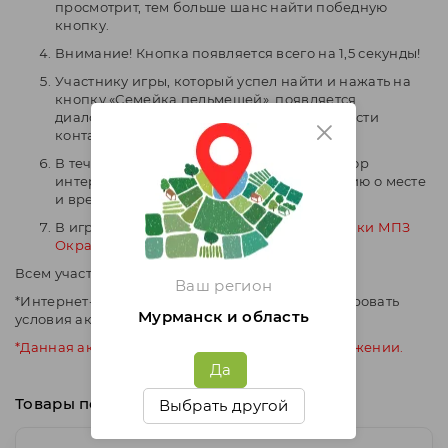
просмотрит, тем больше шанс найти победную
кнопку.
Внимание! Кнопка появляется всего на 1,5 секунды!
Участнику игры, который успел найти и нажать на
кнопку «Семейка пельмешей», появляется
диалоговое окно, в которое он должен ввести
контактный номер.
В течение дня победителю звонит оператор
интернет-магазина и уточняет информацию о месте
и времени доставки вкусного подарка.
В игре
НЕ ПРИНИМАЮТ участие сотрудники МПЗ
Окраина
.
Всем участникам УДАЧИ!!!
Ваш регион
*Интернет-магазин «Окраина» может корректировать
Мурманск и область
условия акции.
*Данная акция не доступна в мобильном приложении.
Да
Товары по акции
Выбрать другой