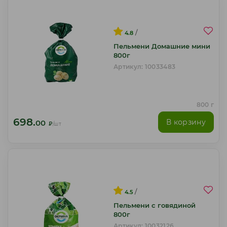
/
4.8
Пельмени Домашние мини
800г
Артикул: 10033483
800 г
698.
В корзину
00
₽
/шт
/
4.5
Пельмени с говядиной
800г
Артикул: 10032126