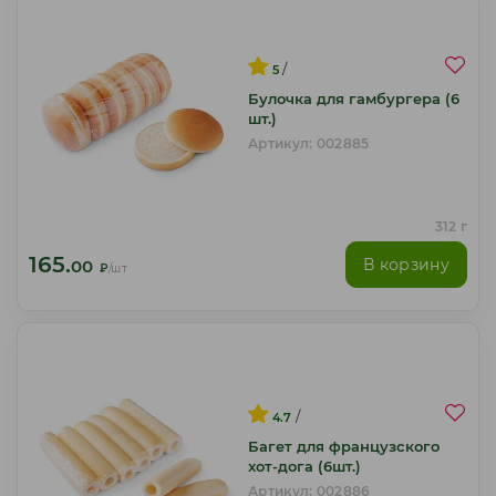
/
5
Булочка для гамбургера (6
шт.)
Артикул: 002885
312 г
165.
В корзину
00
₽
/шт
/
4.7
Багет для французского
хот-дога (6шт.)
Артикул: 002886