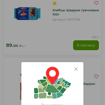
Хлебцы Щедрые гречневые
100г
Артикул: 10017759
100 г
89.
В корзину
00
₽
/шт
/
4.8
Хлеб Сандвичный Харрис
470г пшеничный
Артикул: 10014465
Ваш регион