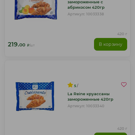
замороженные с
абрикосом 420гр
Артикул: 10033338
420 г
219.
В корзину
00
₽
/шт
/
5
La Reine круассаны
замороженные 420гр
Артикул: 10033340
420 г