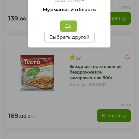
470 г
Мурманск и область
139.
В корзину
00
₽
/шт
Да
Выбрать другой
/
5
Звездное тесто слоёное
бездрожжевое
замороженное 500г
Артикул: 10033167
500 г
169.
В корзину
00
₽
/шт