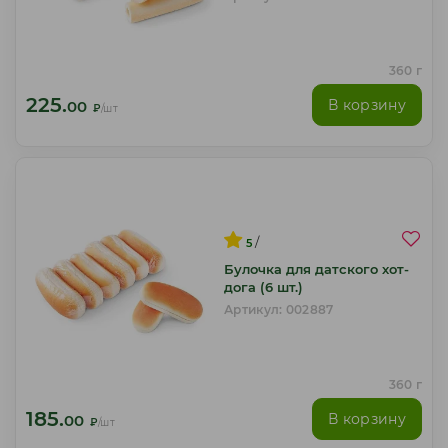
360 г
225.
В корзину
00
₽
/шт
/
5
Булочка для датского хот-
дога (6 шт.)
Артикул: 002887
360 г
185.
В корзину
00
₽
/шт