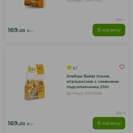
Артикул: 10017305
250 г
169.
В корзину
00
₽
/шт
/
5
Хлебцы Baker House
итальянские с семенами
подсолнечника 250г
Артикул: 10017258
250 г
169.
В корзину
00
₽
/шт