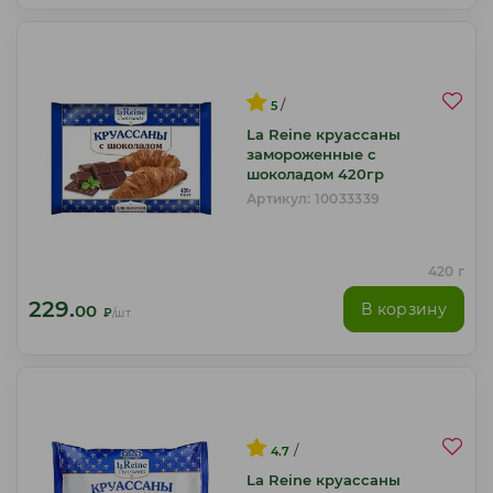
/
5
La Reine круассаны
замороженные с
шоколадом 420гр
Артикул: 10033339
420 г
229.
В корзину
00
₽
/шт
/
4.7
La Reine круассаны