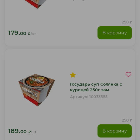
250 г
179.
В корзину
00
₽
/шт
Государь суп Солянка с
курицей 250г зам
Артикул: 10033555
250 г
189.
В корзину
00
₽
/шт