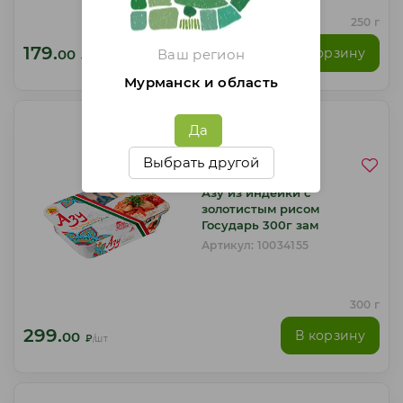
250 г
179.
В корзину
Ваш регион
00
₽
/шт
Мурманск и область
Да
Выбрать другой
Азу из индейки с
золотистым рисом
Государь 300г зам
Артикул: 10034155
300 г
299.
В корзину
00
₽
/шт