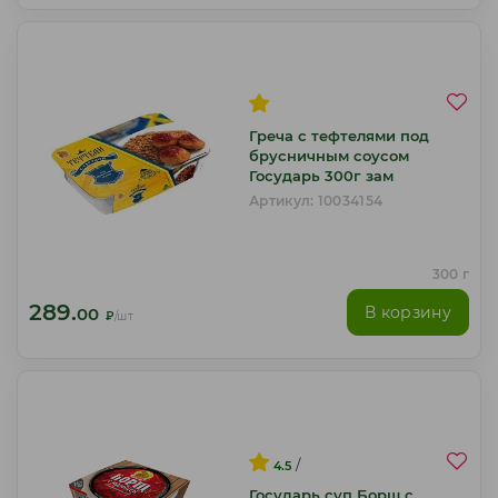
Греча с тефтелями под
брусничным соусом
Государь 300г зам
Артикул: 10034154
300 г
289.
В корзину
00
₽
/шт
/
4.5
Государь суп Борщ с