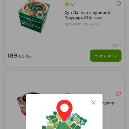
/
5
Суп Лагман с курицей
Государь 250г зам
Артикул: 10034145
250 г
189.
В корзину
00
₽
/шт
Суп Рассольник Государь
250г зам
Артикул: 10034146