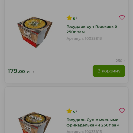
/
5
Государь суп Гороховый
250г зам
Артикул: 10033813
250 г
179.
В корзину
00
₽
/шт
/
5
Государь Суп с мясными
фрикадельками 250г зам
Артикул: 10033815