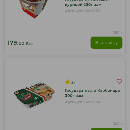
курицей 250г зам
Артикул: 10033553
250 г
179.
В корзину
00
₽
/шт
/
5
Государь паста Карбонара
300г зам
Артикул: 10033550
300 г