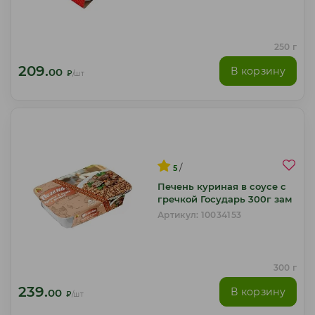
250 г
209.
В корзину
00
₽
/шт
/
5
Печень куриная в соусе с
гречкой Государь 300г зам
Артикул: 10034153
300 г
239.
В корзину
00
₽
/шт