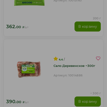
Артикул: 10015140
200 г
362.
В корзину
00
₽
/шт
/
4.4
Сало Деревенское ~300г
Артикул: 10014886
~ 300 г
390.
В корзину
00
₽
/шт