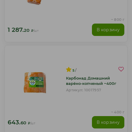
~ 800 г
1 287.
В корзину
20
₽
/шт
/
5
Карбонад Домашний
варёно-копченый ~400г
Артикул: 10017957
~ 400 г
643.
В корзину
60
₽
/шт