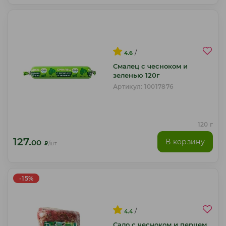
/
4.6
Смалец с чесноком и
зеленью 120г
Артикул: 10017876
120 г
127.
В корзину
00
₽
/шт
-15%
/
4.4
Сало с чесноком и перцем