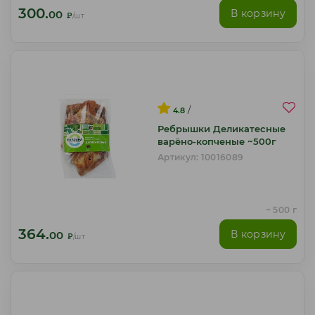
300.
В корзину
00
₽
/шт
/
4.8
Ребрышки Деликатесные
варёно-копченые ~500г
Артикул: 10016089
~ 500 г
364.
В корзину
00
₽
/шт