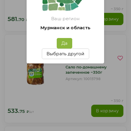
~ 350 г
581.
Ваш регион
В корзину
70
₽
/шт
Мурманск и область
Да
Выбрать другой
/
4.5
Сало по-домашнему
запеченное ~350г
Артикул: 10015798
~ 350 г
533.
В корзину
75
₽
/шт