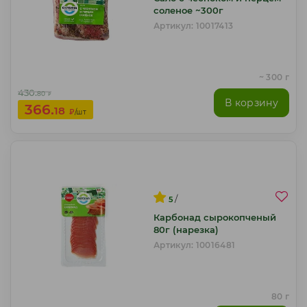
соленое ~300г
Артикул: 10017413
~ 300 г
430.
80
₽
В корзину
366.
18
₽
/шт
/
5
Карбонад сырокопченый
80г (нарезка)
Артикул: 10016481
80 г