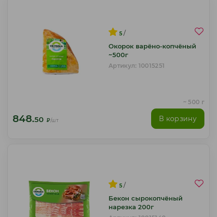
/
5
Окорок варёно-копчёный
~500г
Артикул: 10015251
~ 500 г
848.
В корзину
50
₽
/шт
/
5
Бекон сырокопчёный
нарезка 200г