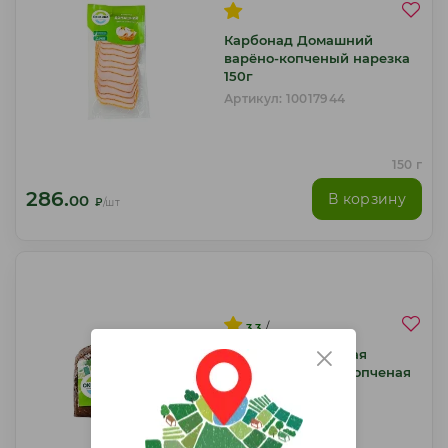
Карбонад Домашний
варёно-копченый нарезка
150г
Артикул: 10017944
150 г
286.
В корзину
00
₽
/шт
/
3.3
Шейка Кремлевская
Окраина варено-копченая
~350г
Артикул: 10016709