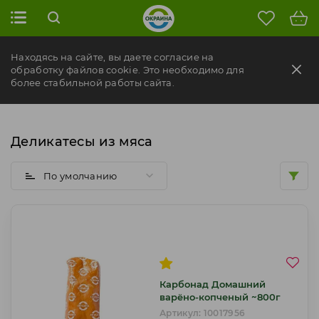
Фильтры
Находясь на сайте, вы даете согласие на
В нарезку
обработку файлов cookie. Это необходимо для
более стабильной работы сайта.
Формат продукта
Деликатесы из мяса
Категория
По умолчанию
Прочее
Карбонад Домашний
варёно-копченый ~800г
Артикул: 10017956